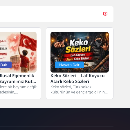
Dair
Hayata Dair
Ulusal Egemenlik
Keko Sözleri – Laf Koyucu –
Bayramımız Kutlu
Atarlı Keko Sözleri
dece bir bayram değil;
Keko sözleri, Türk sokak
radesinin,
kültürünün ve genç argo dilinin
ının ve umudunun en
en renkli, en keskin ve en...
ir....