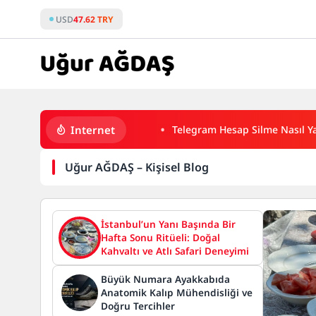
Skip
USD
47.62 TRY
to
content
Uğur
Internet
Telegram Hesap Silme Nasıl Ya
AĞDAŞ
Uğur AĞDAŞ – Kişisel Blog
-
Kişisel
İstanbul’un Yanı Başında Bir
Hafta Sonu Ritüeli: Doğal
Blog
Kahvaltı ve Atlı Safari Deneyimi
Büyük Numara Ayakkabıda
Anatomik Kalıp Mühendisliği ve
Doğru Tercihler