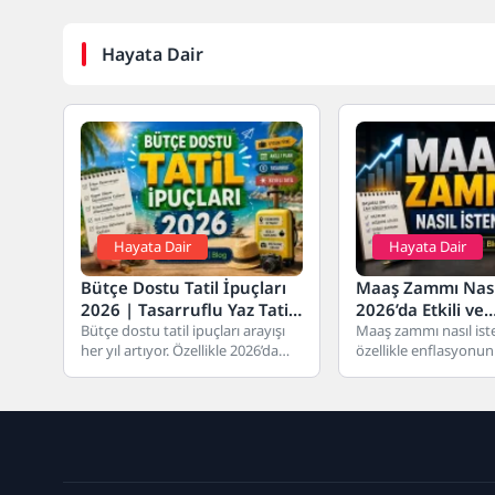
Hayata Dair
Hayata Dair
Hayata Dair
Bütçe Dostu Tatil İpuçları
Maaş Zammı Nasıl
2026 | Tasarruflu Yaz Tatili
2026’da Etkili ve
İçin En Pratik Rehber
Bütçe dostu tatil ipuçları arayışı
Profesyonel Yön
Maaş zammı nasıl ist
her yıl artıyor. Özellikle 2026’da
özellikle enflasyonu
enflasyon ve döviz kuru
olduğu dönemlerde ça
nedeniyle...
en sık araştırdığı kon