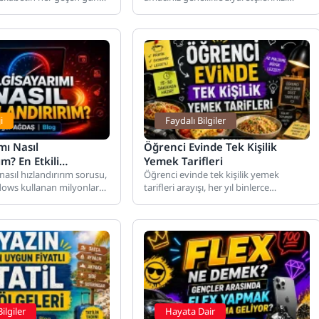
üzde, kaliteli üretim
memnun etmek ve içeriğinizi kolayca
n...
bulmalarını sağlamaktır....
i
Faydalı Bilgiler
mı Nasıl
Öğrenci Evinde Tek Kişilik
ım? En Etkili
Yemek Tarifleri
 Hızlandırma
nasıl hızlandırırım sorusu,
Öğrenci evinde tek kişilik yemek
dows kullanan milyonlarca
tarifleri arayışı, her yıl binlerce
i
l en sık sorduğu
üniversite öğrencisinin en çok yaptığı...
ilgiler
Hayata Dair