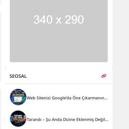
SEOSAL
Web Sitenizi Google’da Öne Çıkarmanın
En Etkili ve Güncel Yolları
Tarandı – Şu Anda Dizine Eklenmiş Değil”
Ne Demek?