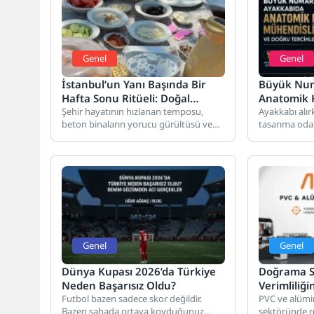
Genel
Genel
İstanbul’un Yanı Başında Bir
Büyük Num
Hafta Sonu Ritüeli: Doğal
Anatomik K
Kahvaltı ve Atlı Safari Deneyimi
Şehir hayatının hızlanan temposu,
Doğru Terc
Ayakkabı alı
beton binaların yorucu gürültüsü ve
tasarıma odak
bitmek bilmeyen iş yoğunluğu,
taban ve kalı
modern insanı...
Özellikle...
Genel
Genel
Dünya Kupası 2026’da Türkiye
Doğrama S
Neden Başarısız Oldu?
Verimliliğ
Futbol bazen sadece skor değildir.
PVC ve alüm
Bazen sahada ortaya koyduğunuz
sektöründe r