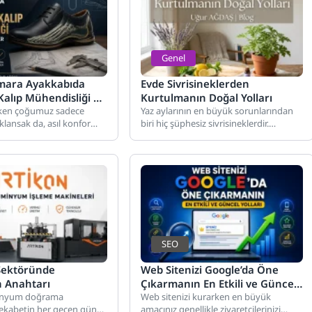
Genel
ara Ayakkabıda
Evde Sivrisineklerden
alıp Mühendisliği ve
Kurtulmanın Doğal Yolları
ihler
rken çoğumuz sadece
Yaz aylarının en büyük sorunlarından
lansak da, asıl konfor
biri hiç şüphesiz sivrisineklerdir.
p uyumunda gizlidir.
Özellikle gece uykusunu bölen vızıltılar
ve...
SEO
ektöründe
Web Sitenizi Google’da Öne
in Anahtarı
Çıkarmanın En Etkili ve Güncel
inyum doğrama
Yolları
Web sitenizi kurarken en büyük
ekabetin her geçen gün
amacınız genellikle ziyaretçilerinizi