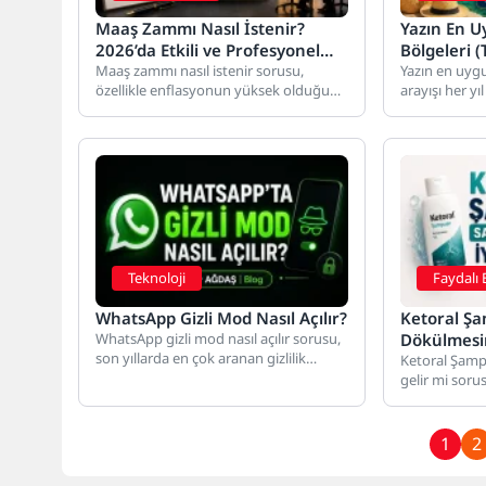
Maaş Zammı Nasıl İstenir?
Yazın En Uy
2026’da Etkili ve Profesyonel
Bölgeleri 
Yöntemler
Maaş zammı nasıl istenir sorusu,
Yazın en uygun
özellikle enflasyonun yüksek olduğu
arayışı her yı
dönemlerde çalışanların en sık
milyonlarca ki
araştırdığı konulardan...
Teknoloji
Faydalı B
WhatsApp Gizli Mod Nasıl Açılır?
Ketoral Ş
WhatsApp gizli mod nasıl açılır sorusu,
Dökülmesin
son yıllarda en çok aranan gizlilik
Ketoral Şamp
konularından biri haline...
gelir mi sorus
dökülmesi ya
kişinin...
1
2