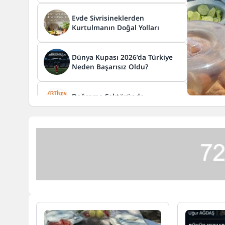
Evde Sivrisineklerden
Kurtulmanın Doğal Yolları
Dünya Kupası 2026’da Türkiye
Neden Başarısız Oldu?
Doğrama Sektöründe
Verimliliğin Anahtarı
Web Sitenizi Google’da Öne
Çıkarmanın En Etkili ve Güncel
Yolları