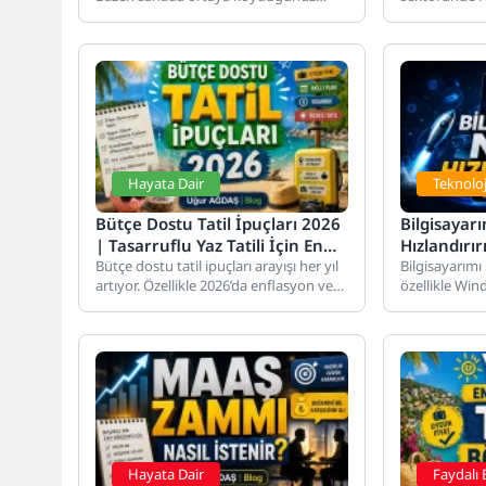
mücadele, bazen de kaçırdığınız
arttığı günüm
fırsatlar uzun...
yapabilmek içi
Hayata Dair
Teknoloj
Bütçe Dostu Tatil İpuçları 2026
Bilgisayarı
| Tasarruflu Yaz Tatili İçin En
Hızlandırır
Pratik Rehber
Bütçe dostu tatil ipuçları arayışı her yıl
Bilgisayar
Bilgisayarımı 
artıyor. Özellikle 2026’da enflasyon ve
özellikle Win
Yöntemler
döviz kuru nedeniyle...
kişinin her yı
sorulardan...
Hayata Dair
Faydalı B