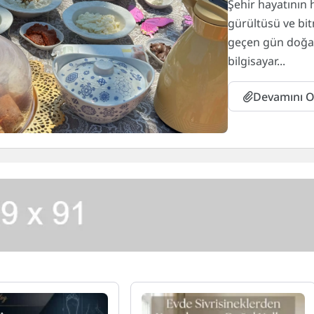
Şehir hayatının
gürültüsü ve bi
geçen gün doğay
bilgisayar...
Devamını 