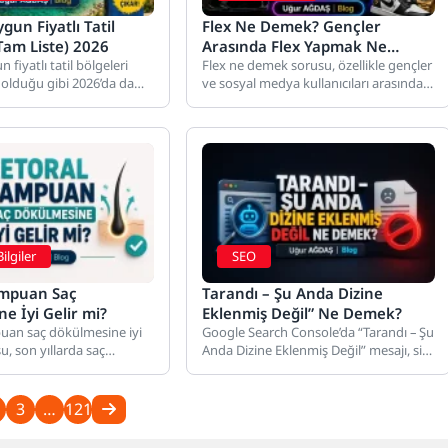
gun Fiyatlı Tatil
Flex Ne Demek? Gençler
(Tam Liste) 2026
Arasında Flex Yapmak Ne
 fiyatlı tatil bölgeleri
Anlama Geliyor?
Flex ne demek sorusu, özellikle gençler
l olduğu gibi 2026’da da
ve sosyal medya kullanıcıları arasında
şinin...
son yıllarda patlama yapan...
ilgiler
SEO
ampuan Saç
Tarandı – Şu Anda Dizine
e İyi Gelir mi?
Eklenmiş Değil” Ne Demek?
uan saç dökülmesine iyi
Google Search Console’da “Tarandı – Şu
u, son yıllarda saç
Anda Dizine Eklenmiş Değil” mesajı, site
şayan milyonlarca
sahiplerinin en sık...
3
…
121