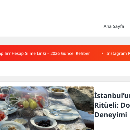
Ana Sayfa
pılır? Hesap Silme Linki – 2026 Güncel Rehber
Instagram P
İstanbul’u
Ritüeli: Do
Deneyimi