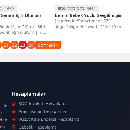
2:41
80
30.12.2010 20:13
81
m Senini İçin Ölürüm
Benim Bebek Yüzlü Sevgilim Şiir
[caption id="attachment_579"
align="alignleft" width="150"] Seni
Senini İçin Ölürüm Şiiri
Seviyorum[/caption] Ey benim bebek
Senin için ölürüm şiiri
yüzlü sevgilim Sensiz geçmiyor
ok...
günlerim,saatlerim Ayırdı...
21
22
23
24
Sonraki »
Hesaplamalar
KDV Tevfikatı Hesaplama
ı
ile
Amortisman Hesaplama
er
Vücut Kitle Endeksi Hesaplama
nden
ımı
Gebelik Hesaplama