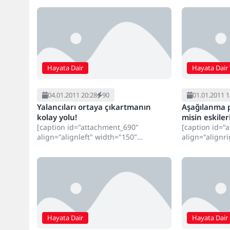
ediyordu... Şeytan ona...
ile Yılanın H
Olan Aşkı
Hayata Dair
Hayata Dair
04.01.2011 20:28
90
01.01.2011 1
Yalancıları ortaya çıkartmanın
Aşağılanma p
kolay yolu!
misin eskiler
[caption id="attachment_690"
[caption id="
align="alignleft" width="150"
align="alignr
caption="Yalancı"][/caption] Bilimin
caption="Haya
son mucizesi: Karşınızdaki size yalan
Vermediğini bi
mı söylüyor? Bu yöntemle...
Almadığını bi
Reddedeceğini
Hayata Dair
Hayata Dair