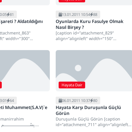
0:05
81
13.01.2011 10:54
88
şareti ? Aldatıldığını
Oyunlarda Kuru Fasulye Olmak
Nasıl Birşey ?
attachment_863"
[caption id="attachment_829"
eft" width="300"
align="alignleft" width="150"
tin Işareti"][/caption]
caption="Kuru Fasulye"][/caption] Evet
size ihanet ettiğinden mi
arkadaşlar şimdi birazda maziye
nuz? işte 10 işaret.....
gidelim hani çocukluklarımızda bazı...
Hayata Dair
3:01
64
06.01.2011 10:37
80
eti Muhammet(S.A.V)`e
Hayata Karşı Duruşunla Güçlü
Görün
ahmanirrahim
Duruşunla Güçlü Görün [caption
بِسْــــــــــــــــــــــمِ.
id="attachment_711" align="alignleft"
`un Harika Yorumlaması
width="150" caption="Sedat Peker"]