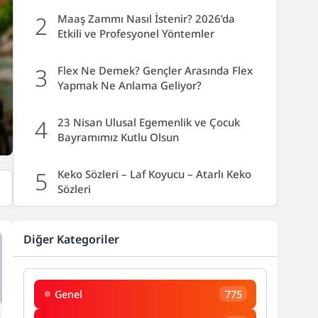
2
Maaş Zammı Nasıl İstenir? 2026’da
Etkili ve Profesyonel Yöntemler
3
Flex Ne Demek? Gençler Arasında Flex
Yapmak Ne Anlama Geliyor?
4
23 Nisan Ulusal Egemenlik ve Çocuk
Bayramımız Kutlu Olsun
5
Keko Sözleri – Laf Koyucu – Atarlı Keko
Sözleri
6
Yeni Sevgiliye Sorulacak Sorular Güncel
Diğer Kategoriler
Rehber
7
Boşanma Davası Nasıl Açılır? Güncel
Adım Adım Rehber
Genel
775