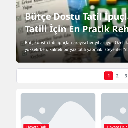
Bütçe Dostu Tatil İpuçl
Tatili İçin En Pratik Re
Bütçe dostu tatil ipuçları arayışı her yıl artıyor. Özel
yükselirken, kaliteli bir yaz tatili yapmak isteyenler “na
1
2
3
Hayata Dair
Hayata Dair