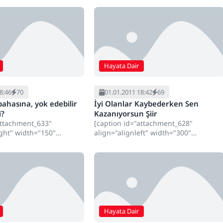
azreti Muhammet(S.A.V)`e
[/caption] Duruşunuzla kendinize ne
kadar güvendiğinizi
gösterebilirsiniz....
Hayata Dair
8:46
70
01.01.2011 18:42
69
ahasına, yok edebilir
İyi Olanlar Kaybederken Sen
i?
Kazanıyorsun Şiir
attachment_633"
[caption id="attachment_628"
ight" width="150"
align="alignleft" width="300"
t"][/caption]
caption="Şiir"][/caption] Dün
le bile istemek,
ağladığına, Bugün gülüyor, Bugün ba
le bile vermek.
tacı yaptığına, Yarın köpek...
 bile...
Hayata Dair