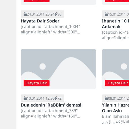
24.01.2011 23:24
96
15.01.2011 0
Hayata Dair Sözler
Ihanetin 10 I
[caption id="attachment_1004"
Anlamak
align="alignleft" width="300"
[caption id="
caption="Hayata Dair"][/caption]
align="alignl
Hayata Dair Sözler Paraya ihtiyacın
caption="Ihane
yokmuş gibi çalış.. Kimse...
Partnerinizin 
şüpheleniyorsu
Hayata Dair
Hayata Dair
10.01.2011 12:30
72
08.01.2011 2
Dua edenin 'RaBBim' demesi
Yılanın Hazr
[caption id="attachment_789"
Olan Aşkı
align="alignleft" width="150"
Bismillahirr
caption="Dua"][/caption] Birisi her
 اﷲِارَّحْمَنِ ارَّحِيم
gece kalkıp Allah'ı anıyor,O'na dua
Feyzullah Koç