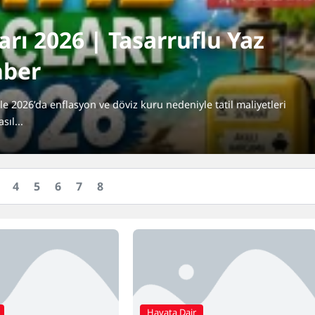
arı 2026 | Tasarruflu Yaz
hber
likle 2026’da enflasyon ve döviz kuru nedeniyle tatil maliyetleri
sıl...
4
5
6
7
8
Hayata Dair