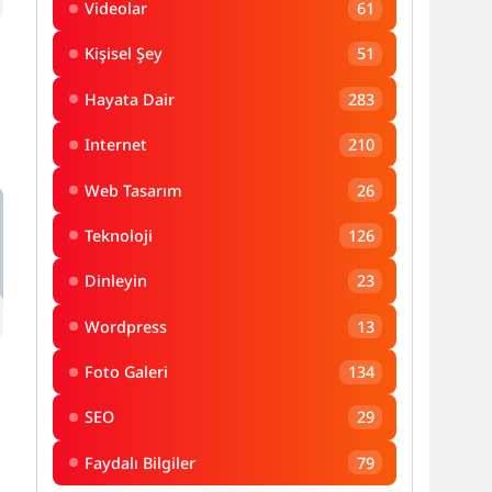
Videolar
61
8
Yıldızı Yüksek İsimler 2026 | Enerjisi
Yüksek Erkek ve Kadın…
Kişisel Şey
51
Hayata Dair
283
Internet
210
Web Tasarım
26
Teknoloji
126
Dinleyin
23
Wordpress
13
Foto Galeri
134
SEO
29
Faydalı Bilgiler
79