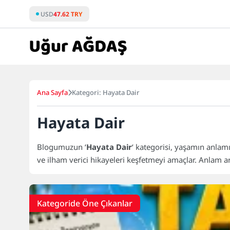
Skip
USD
47.62 TRY
to
content
Ana Sayfa
Kategori: Hayata Dair
Hayata Dair
Blogumuzun ‘
Hayata Dair
‘ kategorisi, yaşamın anlamı
ve ilham verici hikayeleri keşfetmeyi amaçlar. Anlam a
Kategoride Öne Çıkanlar