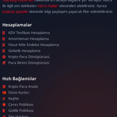
escort
ile ilgili son dakikaları
Kıbrıs Haber
sitesinden alabilirsiniz. Ayrıca
kadınca güzellik
sitesinde bilgi paylaşımı yaparak fikir edinebilirsiniz.
Hesaplamalar
KDV Tevfikatı Hesaplama
Amortisman Hesaplama
Vücut Kitle Endeksi Hesaplama
Gebelik Hesaplama
Kripto Para Dönüştürücü
Para Birimi Dönüştürücü
Hızlı Bağlantılar
Kripto Para Analiz
Döviz Kurları
Keşfet
Çerez Politikası
Gizlilik Politikası
Site Haritası