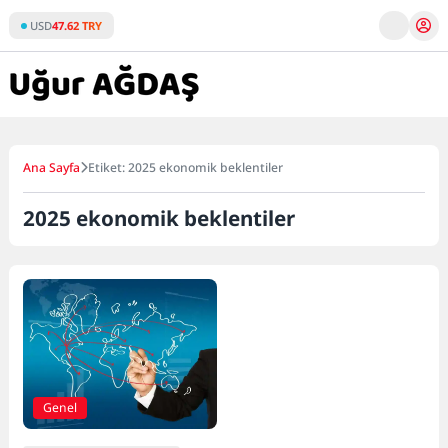
Skip
USD
47.62 TRY
to
content
Ana Sayfa
Etiket: 2025 ekonomik beklentiler
2025 ekonomik beklentiler
Genel