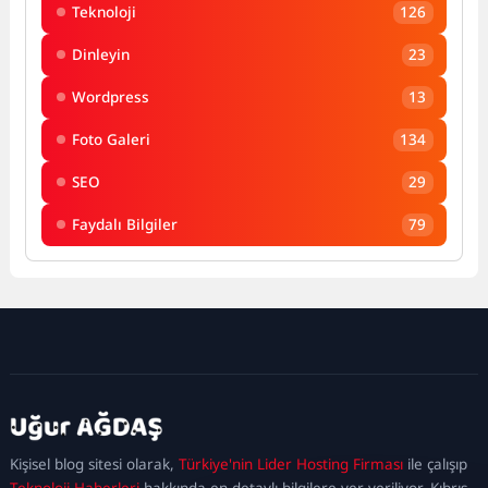
Teknoloji
126
Dinleyin
23
Wordpress
13
Foto Galeri
134
SEO
29
Faydalı Bilgiler
79
kadıköy
escort
maltepe
escort
ataşehir
Kişisel blog sitesi olarak,
Türkiye'nin Lider Hosting Firması
ile çalışıp
escort
ümraniye
Teknoloji Haberleri
hakkında en detaylı bilgilere yer veriliyor. Kıbrıs