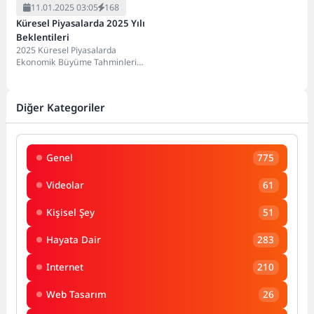
11.01.2025 03:05
168
Küresel Piyasalarda 2025 Yılı
Beklentileri
2025 Küresel Piyasalarda
Ekonomik Büyüme Tahminleri
2025 yılı için Küresel Piyasalarda
ekonomik büyüme tahminleri,
birçok...
Diğer Kategoriler
Genel
775
Videolar
61
Kişisel Şey
51
Hayata Dair
283
Internet
210
Web Tasarım
26