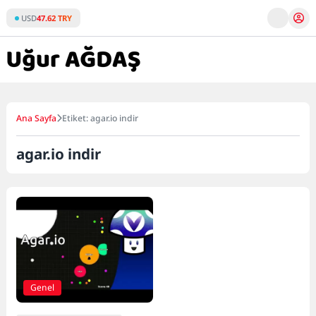
Skip
USD
47.62 TRY
to
content
Ana Sayfa
Etiket: agar.io indir
agar.io indir
Genel