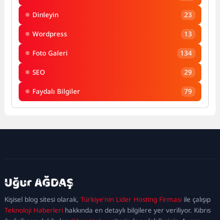
Dinleyin
23
Wordpress
13
Foto Galeri
134
SEO
29
Faydalı Bilgiler
79
kadıköy
escort
maltepe
escort
ataşehir
Kişisel blog sitesi olarak,
Türkiye'nin Lider Hosting Firması
ile çalışıp
escort
ümraniye
Teknoloji Haberleri
hakkında en detaylı bilgilere yer veriliyor. Kıbrıs
escort