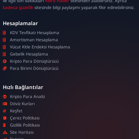
ile ilgili son dakikaları
Kıbrıs Haber
sitesinden alabilirsiniz. Ayrıca
kadınca güzellik
sitesinde bilgi paylaşımı yaparak fikir edinebilirsiniz.
Hesaplamalar
KDV Tevfikatı Hesaplama
Amortisman Hesaplama
Vücut Kitle Endeksi Hesaplama
Gebelik Hesaplama
Kripto Para Dönüştürücü
Para Birimi Dönüştürücü
Hızlı Bağlantılar
Kripto Para Analiz
Döviz Kurları
Keşfet
Çerez Politikası
Gizlilik Politikası
Site Haritası