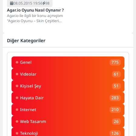
08.05.2015 19:56
98
Agar.io Oyunu Nasıl Oynanır ?
Agar.io ile ilgili bir konu açmıştım
"Agar.io Oyunu – Skin Çeşitleri
Nasıl ?" Oyun ile...
Diğer Kategoriler
Genel
775
Videolar
61
Kişisel Şey
51
Hayata Dair
283
Internet
210
Web Tasarım
26
Teknoloji
126