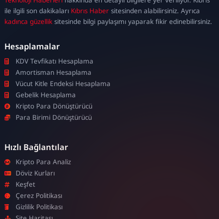
escort
ile ilgili son dakikaları
Kıbrıs Haber
sitesinden alabilirsiniz. Ayrıca
kadınca güzellik
sitesinde bilgi paylaşımı yaparak fikir edinebilirsiniz.
Hesaplamalar
KDV Tevfikatı Hesaplama
Amortisman Hesaplama
Vücut Kitle Endeksi Hesaplama
Gebelik Hesaplama
Kripto Para Dönüştürücü
Para Birimi Dönüştürücü
Hızlı Bağlantılar
Kripto Para Analiz
Döviz Kurları
Keşfet
Çerez Politikası
Gizlilik Politikası
Site Haritası