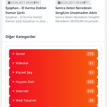
10.06.2011 04:45
89
02.02.2011 00:04
71
Eyüphan – El Vurma Doktor
Semra ileten Neredesin
Damar Şarkı
SevgiLim Unutmadım Adını
Eyüphan - El Vurma Doktor
Semra İleten Neredesin Sevgilim
Damar Şarkı Eyüphan`ın yine
Neredesin SEVGİLİM Unutmadım
harika damar parçalarından biri
Adınıı. Sen Olmasan Bilmezdim
olan el...
Bu Hayatın Tadını......
Diğer Kategoriler
Genel
775
Videolar
61
Kişisel Şey
51
Hayata Dair
283
Internet
210
Web Tasarım
26