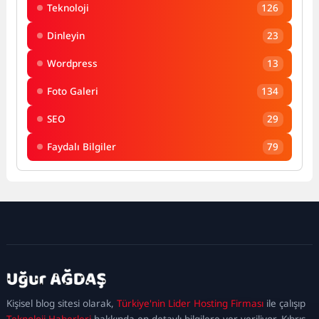
Teknoloji
126
Dinleyin
23
Wordpress
13
Foto Galeri
134
SEO
29
Faydalı Bilgiler
79
kadıköy
escort
maltepe
escort
ataşehir
Kişisel blog sitesi olarak,
Türkiye'nin Lider Hosting Firması
ile çalışıp
escort
ümraniye
Teknoloji Haberleri
hakkında en detaylı bilgilere yer veriliyor. Kıbrıs