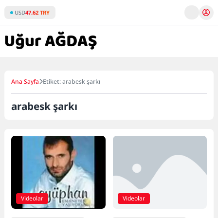
Skip
USD
47.62 TRY
to
content
Ana Sayfa
Etiket: arabesk şarkı
arabesk şarkı
Videolar
Videolar