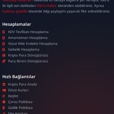
escort
ile ilgili son dakikaları
Kıbrıs Haber
sitesinden alabilirsiniz. Ayrıca
kadınca güzellik
sitesinde bilgi paylaşımı yaparak fikir edinebilirsiniz.
Hesaplamalar
KDV Tevfikatı Hesaplama
Amortisman Hesaplama
Vücut Kitle Endeksi Hesaplama
Gebelik Hesaplama
Kripto Para Dönüştürücü
Para Birimi Dönüştürücü
Hızlı Bağlantılar
Kripto Para Analiz
Döviz Kurları
Keşfet
Çerez Politikası
Gizlilik Politikası
Site Haritası