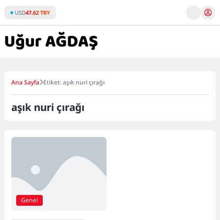
Skip
USD
47.62 TRY
to
content
Ana Sayfa
Etiket: aşık nuri çırağı
aşık nuri çırağı
Genel