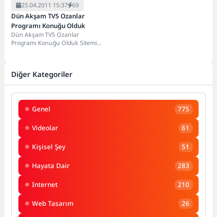
25.04.2011 15:37
69
Dün Akşam TV5 Ozanlar
Programı Konuğu Olduk
Dün Akşam TV5 Ozanlar
Programı Konuğu Olduk Sitemin
eski ziyaretcileri bilirler ki babam
Sayit AĞDAŞ...
Diğer Kategoriler
Genel
775
Videolar
61
Kişisel Şey
51
Hayata Dair
283
Internet
210
Web Tasarım
26