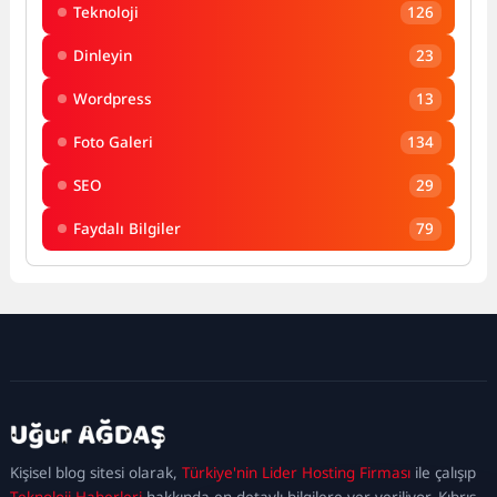
Teknoloji
126
Dinleyin
23
Wordpress
13
Foto Galeri
134
SEO
29
Faydalı Bilgiler
79
kadıköy
escort
maltepe
escort
ataşehir
Kişisel blog sitesi olarak,
Türkiye'nin Lider Hosting Firması
ile çalışıp
escort
ümraniye
Teknoloji Haberleri
hakkında en detaylı bilgilere yer veriliyor. Kıbrıs