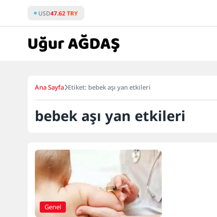
Skip
USD
47.62 TRY
to
content
Ana Sayfa
Etiket: bebek aşı yan etkileri
bebek aşı yan etkileri
Genel