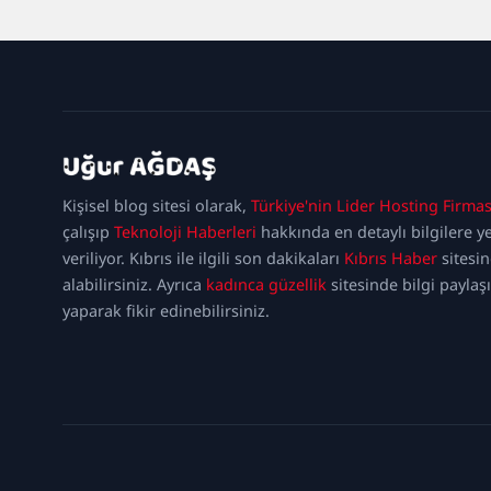
kadıköy
escort
maltepe
Kişisel blog sitesi olarak,
Türkiye'nin Lider Hosting Firmas
escort
ataşehir
escort
ümraniye
çalışıp
Teknoloji Haberleri
hakkında en detaylı bilgilere y
escort
veriliyor. Kıbrıs ile ilgili son dakikaları
Kıbrıs Haber
sitesi
alabilirsiniz. Ayrıca
kadınca güzellik
sitesinde bilgi paylaş
yaparak fikir edinebilirsiniz.