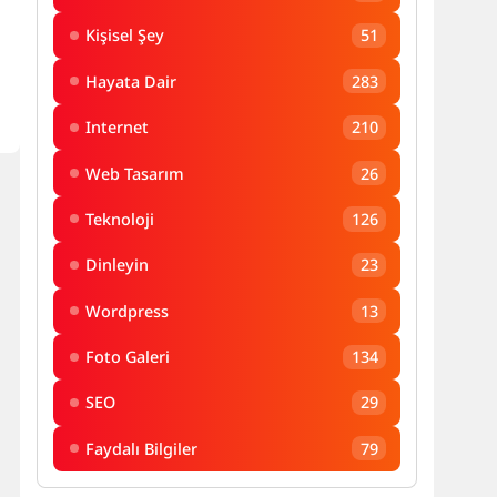
Kişisel Şey
51
Hayata Dair
283
Internet
210
Web Tasarım
26
Teknoloji
126
Dinleyin
23
Wordpress
13
Foto Galeri
134
SEO
29
Faydalı Bilgiler
79