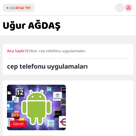
Skip
USD
47.62 TRY
to
content
Ana Sayfa
Etiket: cep telefonu uygulamaları
cep telefonu uygulamaları
Genel