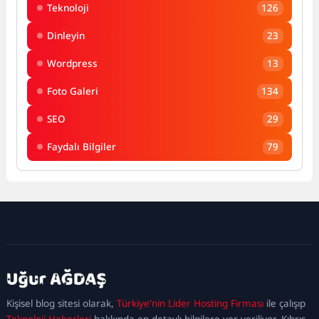
Teknoloji
126
Dinleyin
23
Wordpress
13
Foto Galeri
134
SEO
29
Faydalı Bilgiler
79
kadıköy
escort
maltepe
escort
ataşehir
Kişisel blog sitesi olarak,
Türkiye'nin Lider Hosting Firması
ile çalışıp
escort
ümraniye
Teknoloji Haberleri
hakkında en detaylı bilgilere yer veriliyor. Kıbrıs