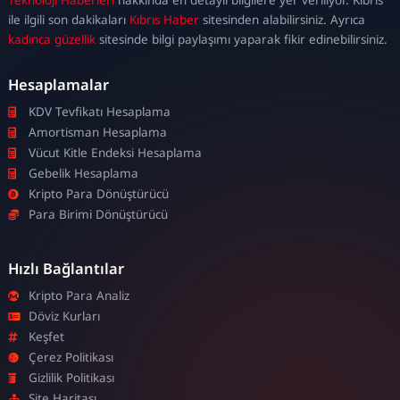
escort
ile ilgili son dakikaları
Kıbrıs Haber
sitesinden alabilirsiniz. Ayrıca
kadınca güzellik
sitesinde bilgi paylaşımı yaparak fikir edinebilirsiniz.
Hesaplamalar
KDV Tevfikatı Hesaplama
Amortisman Hesaplama
Vücut Kitle Endeksi Hesaplama
Gebelik Hesaplama
Kripto Para Dönüştürücü
Para Birimi Dönüştürücü
Hızlı Bağlantılar
Kripto Para Analiz
Döviz Kurları
Keşfet
Çerez Politikası
Gizlilik Politikası
Site Haritası