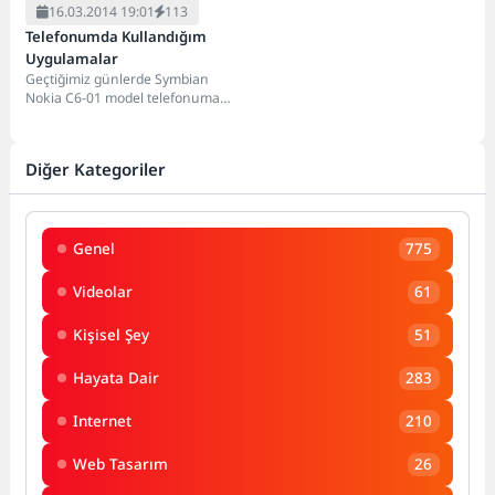
16.03.2014 19:01
113
Telefonumda Kullandığım
Uygulamalar
Geçtiğimiz günlerde Symbian
Nokia C6-01 model telefonuma
veda ederek Android sistemli LG
G2 marka telefona...
Diğer Kategoriler
Genel
775
Videolar
61
Kişisel Şey
51
Hayata Dair
283
Internet
210
Web Tasarım
26