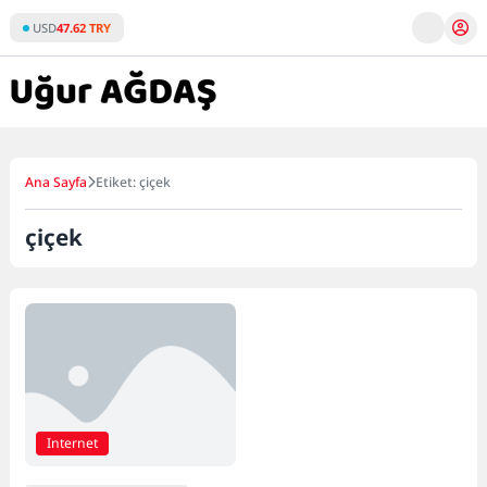
Skip
USD
47.62 TRY
to
content
Ana Sayfa
Etiket: çiçek
çiçek
Internet