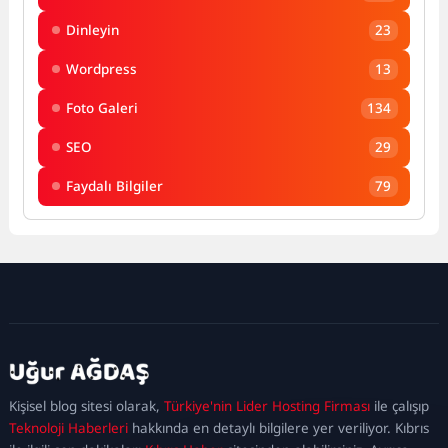
Dinleyin
23
Wordpress
13
Foto Galeri
134
SEO
29
Faydalı Bilgiler
79
kadıköy
escort
maltepe
escort
ataşehir
Kişisel blog sitesi olarak,
Türkiye'nin Lider Hosting Firması
ile çalışıp
escort
ümraniye
Teknoloji Haberleri
hakkında en detaylı bilgilere yer veriliyor. Kıbrıs
escort