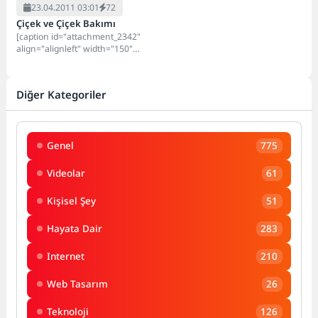
23.04.2011 03:01
72
Çiçek ve Çiçek Bakımı
[caption id="attachment_2342"
align="alignleft" width="150"
caption="Çiçek Bakımı"][/caption]
Çiçek ve Çiçek Bakımı Biz çiçek
ve çiçeklere gerek...
Diğer Kategoriler
Genel
775
Videolar
61
Kişisel Şey
51
Hayata Dair
283
Internet
210
Web Tasarım
26
Teknoloji
126