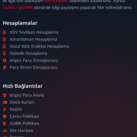
ile ilgili son dakikaları
Kıbrıs Haber
sitesinden alabilirsiniz. Ayrıca
kadınca güzellik
sitesinde bilgi paylaşımı yaparak fikir edinebilirsiniz.
Hesaplamalar
KDV Tevfikatı Hesaplama
Amortisman Hesaplama
Vücut Kitle Endeksi Hesaplama
Gebelik Hesaplama
Kripto Para Dönüştürücü
Para Birimi Dönüştürücü
Hızlı Bağlantılar
Kripto Para Analiz
Döviz Kurları
Keşfet
Çerez Politikası
Gizlilik Politikası
Site Haritası