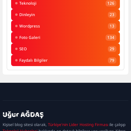
Teknoloji
126
Dinleyin
23
Wordpress
13
Foto Galeri
134
SEO
29
Faydalı Bilgiler
79
kadıköy
escort
maltepe
escort
ataşehir
Kişisel blog sitesi olarak,
Türkiye'nin Lider Hosting Firması
ile çalışıp
escort
ümraniye
Teknoloji Haberleri
hakkında en detaylı bilgilere yer veriliyor. Kıbrıs