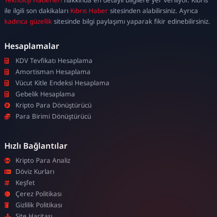
escort
ile ilgili son dakikaları
Kıbrıs Haber
sitesinden alabilirsiniz. Ayrıca
kadınca güzellik
sitesinde bilgi paylaşımı yaparak fikir edinebilirsiniz.
Hesaplamalar
KDV Tevfikatı Hesaplama
Amortisman Hesaplama
Vücut Kitle Endeksi Hesaplama
Gebelik Hesaplama
Kripto Para Dönüştürücü
Para Birimi Dönüştürücü
Hızlı Bağlantılar
Kripto Para Analiz
Döviz Kurları
Keşfet
Çerez Politikası
Gizlilik Politikası
Site Haritası