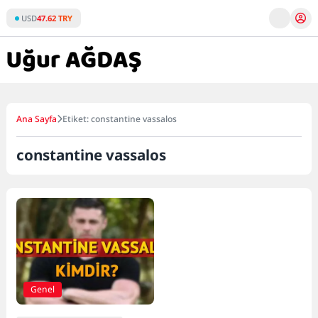
Skip
USD
47.62 TRY
to
content
Ana Sayfa
Etiket: constantine vassalos
constantine vassalos
Genel