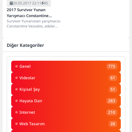
20.05.2017 22:11
85
2017 Survivor Yunan
Yarışmacı Constantine
Survivor Yunanistan yarışmacısı
Vassalos
Constantine Vassalos, adalar
arası mücadelede etkili
isimlerden birisi oldu. Oynadığı
oyunlarda sakin...
Diğer Kategoriler
Genel
775
Videolar
61
Kişisel Şey
51
Hayata Dair
283
Internet
210
Web Tasarım
26