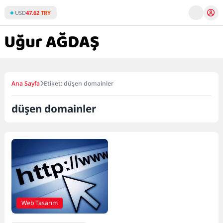
Skip
USD
47.62 TRY
to
content
Ana Sayfa
Etiket: düşen domainler
düşen domainler
Web Tasarım