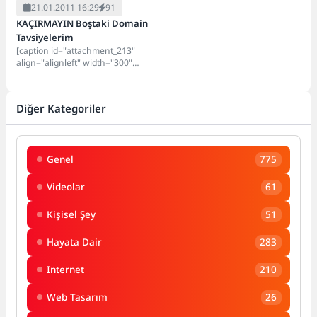
21.01.2011 16:29
91
KAÇIRMAYIN Boştaki Domain
Tavsiyelerim
[caption id="attachment_213"
align="alignleft" width="300"
caption="Hit KAZANMA"]
[/caption] Daha önce benim almış
olduğum ve şuan boşta olan...
Diğer Kategoriler
Genel
775
Videolar
61
Kişisel Şey
51
Hayata Dair
283
Internet
210
Web Tasarım
26