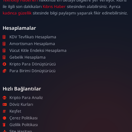
escort
ile ilgili son dakikaları
Kıbrıs Haber
sitesinden alabilirsiniz. Ayrıca
kadınca güzellik
sitesinde bilgi paylaşımı yaparak fikir edinebilirsiniz.
Hesaplamalar
KDV Tevfikatı Hesaplama
Amortisman Hesaplama
Vücut Kitle Endeksi Hesaplama
Gebelik Hesaplama
Kripto Para Dönüştürücü
Para Birimi Dönüştürücü
Hızlı Bağlantılar
Kripto Para Analiz
Döviz Kurları
Keşfet
Çerez Politikası
Gizlilik Politikası
Site Haritası