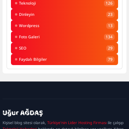
Teknoloji
126
Dinleyin
23
Wordpress
13
Foto Galeri
134
SEO
29
Faydalı Bilgiler
79
kadıköy
escort
maltepe
escort
ataşehir
Kişisel blog sitesi olarak,
Türkiye'nin Lider Hosting Firması
ile çalışıp
escort
ümraniye
Teknoloji Haberleri
hakkında en detaylı bilgilere yer veriliyor. Kıbrıs