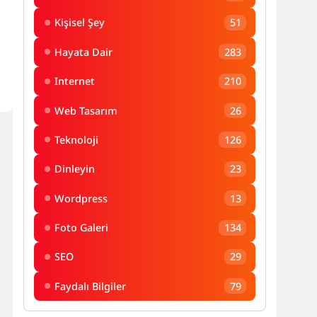
Kişisel Şey
51
Hayata Dair
283
Internet
210
Web Tasarım
26
Teknoloji
126
Dinleyin
23
Wordpress
13
Foto Galeri
134
SEO
29
Faydalı Bilgiler
79