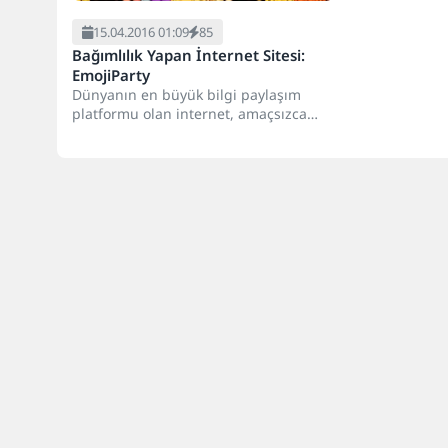
15.04.2016 01:09
85
Bağımlılık Yapan İnternet Sitesi:
EmojiParty
Dünyanın en büyük bilgi paylaşım
platformu olan internet, amaçsızca
üretilmiş ve zaman öldürmekten başka
hiçbir...