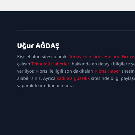
kadıköy
escort
maltepe
Kişisel blog sitesi olarak,
Türkiye'nin Lider Hosting Firmas
escort
ataşehir
escort
ümraniye
çalışıp
Teknoloji Haberleri
hakkında en detaylı bilgilere y
escort
veriliyor. Kıbrıs ile ilgili son dakikaları
Kıbrıs Haber
sitesi
alabilirsiniz. Ayrıca
kadınca güzellik
sitesinde bilgi paylaş
yaparak fikir edinebilirsiniz.