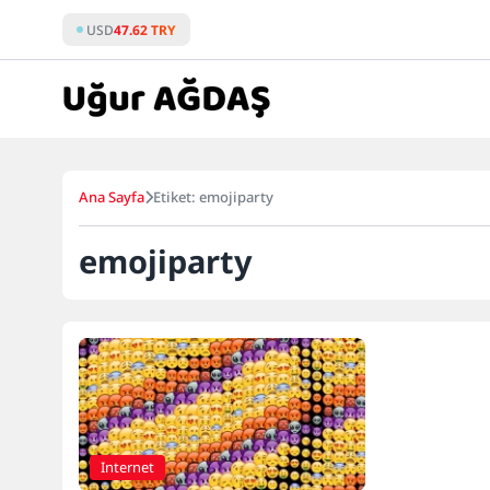
Skip
USD
47.62 TRY
to
content
Ana Sayfa
Etiket: emojiparty
emojiparty
Internet