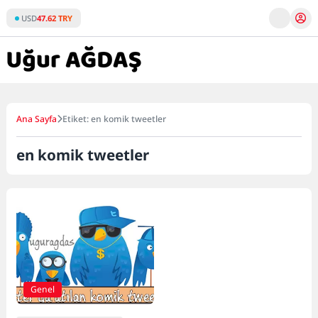
Skip
USD
47.62 TRY
to
content
Ana Sayfa
Etiket: en komik tweetler
en komik tweetler
Genel