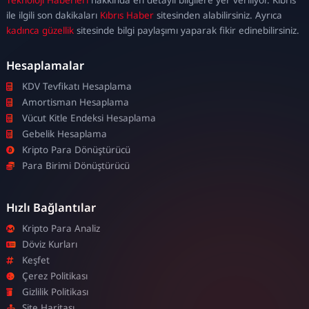
escort
ile ilgili son dakikaları
Kıbrıs Haber
sitesinden alabilirsiniz. Ayrıca
kadınca güzellik
sitesinde bilgi paylaşımı yaparak fikir edinebilirsiniz.
Hesaplamalar
KDV Tevfikatı Hesaplama
Amortisman Hesaplama
Vücut Kitle Endeksi Hesaplama
Gebelik Hesaplama
Kripto Para Dönüştürücü
Para Birimi Dönüştürücü
Hızlı Bağlantılar
Kripto Para Analiz
Döviz Kurları
Keşfet
Çerez Politikası
Gizlilik Politikası
Site Haritası