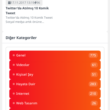
17.11.2017 13:19
96
Twitter’da Atılmış 10 Komik
Tweet
Twitter'da Atılmış 10 Komik Tweet
Sosyal medya artık önüne
geçebilecek durumdan daha
öteye gitmektedir. Günlük...
Diğer Kategoriler
Genel
775
Videolar
61
Kişisel Şey
51
Hayata Dair
283
Internet
210
Web Tasarım
26