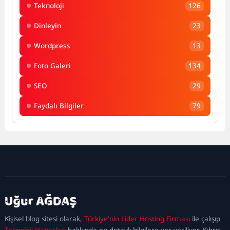
Teknoloji
126
Dinleyin
23
Wordpress
13
Foto Galeri
134
SEO
29
Faydalı Bilgiler
79
kadıköy
escort
maltepe
escort
ataşehir
Kişisel blog sitesi olarak,
Türkiye'nin Lider Hosting Firması
ile çalışıp
escort
ümraniye
Teknoloji Haberleri
hakkında en detaylı bilgilere yer veriliyor. Kıbrıs