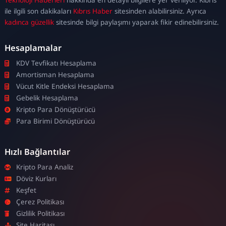
escort
ile ilgili son dakikaları
Kıbrıs Haber
sitesinden alabilirsiniz. Ayrıca
kadınca güzellik
sitesinde bilgi paylaşımı yaparak fikir edinebilirsiniz.
Hesaplamalar
KDV Tevfikatı Hesaplama
Amortisman Hesaplama
Vücut Kitle Endeksi Hesaplama
Gebelik Hesaplama
Kripto Para Dönüştürücü
Para Birimi Dönüştürücü
Hızlı Bağlantılar
Kripto Para Analiz
Döviz Kurları
Keşfet
Çerez Politikası
Gizlilik Politikası
Site Haritası