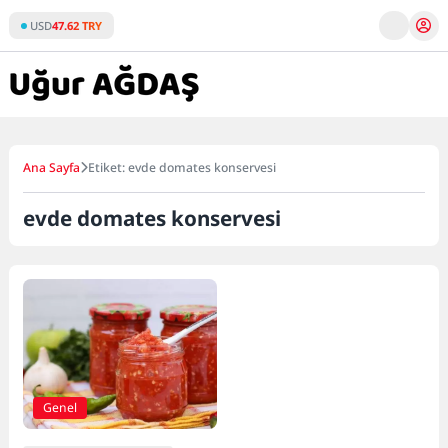
Skip
USD
47.62 TRY
to
content
Ana Sayfa
Etiket: evde domates konservesi
evde domates konservesi
Genel