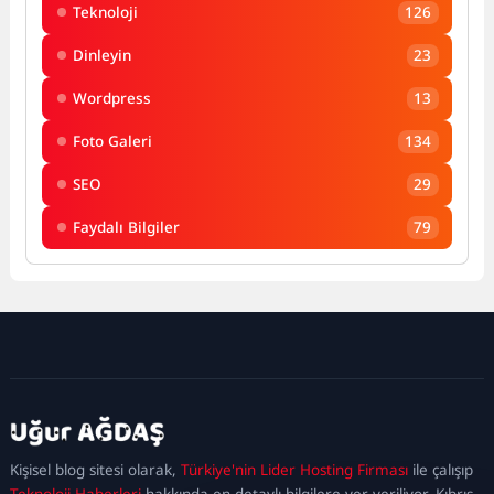
Teknoloji
126
Dinleyin
23
Wordpress
13
Foto Galeri
134
SEO
29
Faydalı Bilgiler
79
kadıköy
escort
maltepe
escort
ataşehir
Kişisel blog sitesi olarak,
Türkiye'nin Lider Hosting Firması
ile çalışıp
escort
ümraniye
Teknoloji Haberleri
hakkında en detaylı bilgilere yer veriliyor. Kıbrıs