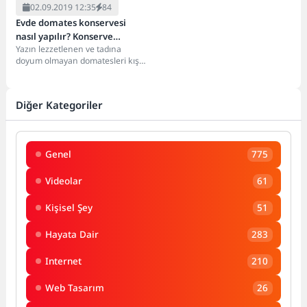
02.09.2019 12:35
84
Evde domates konservesi
nasıl yapılır? Konserve
Yazın lezzetlenen ve tadına
menemen tarifi
doyum olmayan domatesleri kış
aylarında da yemek için ya da
yemeklerde...
Diğer Kategoriler
Genel
775
Videolar
61
Kişisel Şey
51
Hayata Dair
283
Internet
210
Web Tasarım
26