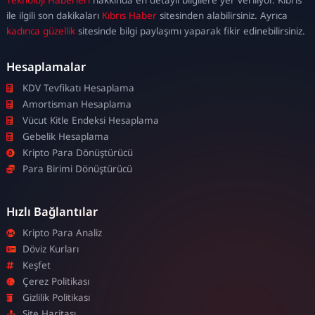
escort
ile ilgili son dakikaları
Kıbrıs Haber
sitesinden alabilirsiniz. Ayrıca
kadınca güzellik
sitesinde bilgi paylaşımı yaparak fikir edinebilirsiniz.
Hesaplamalar
KDV Tevfikatı Hesaplama
Amortisman Hesaplama
Vücut Kitle Endeksi Hesaplama
Gebelik Hesaplama
Kripto Para Dönüştürücü
Para Birimi Dönüştürücü
Hızlı Bağlantılar
Kripto Para Analiz
Döviz Kurları
Keşfet
Çerez Politikası
Gizlilik Politikası
Site Haritası