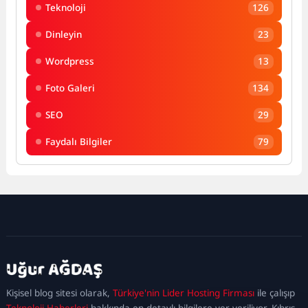
Teknoloji
126
Dinleyin
23
Wordpress
13
Foto Galeri
134
SEO
29
Faydalı Bilgiler
79
kadıköy
escort
maltepe
escort
ataşehir
Kişisel blog sitesi olarak,
Türkiye'nin Lider Hosting Firması
ile çalışıp
escort
ümraniye
Teknoloji Haberleri
hakkında en detaylı bilgilere yer veriliyor. Kıbrıs