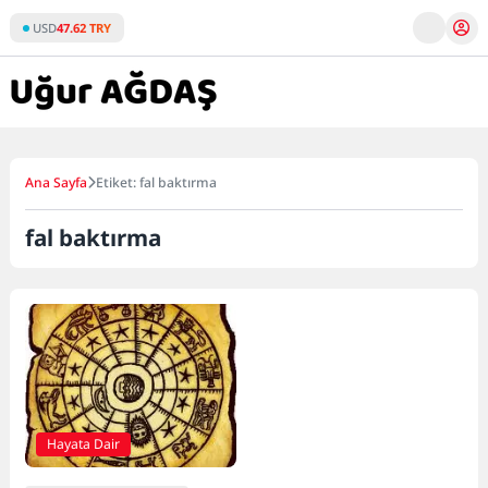
Skip
USD
47.62 TRY
to
content
Ana Sayfa
Etiket: fal baktırma
fal baktırma
Hayata Dair