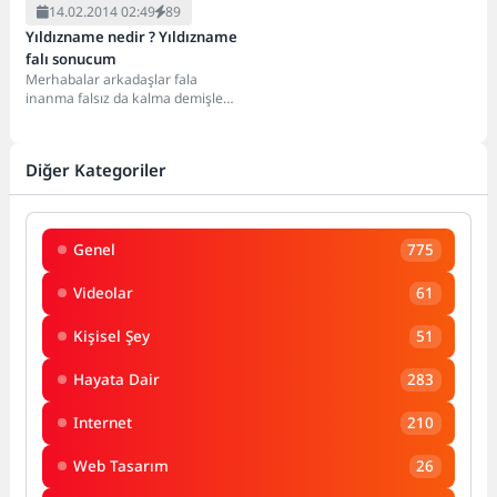
14.02.2014 02:49
89
Yıldızname nedir ? Yıldızname
falı sonucum
Merhabalar arkadaşlar fala
inanma falsız da kalma demişler
ya, bizde aynen o mantıkta arada
bir...
Diğer Kategoriler
Genel
775
Videolar
61
Kişisel Şey
51
Hayata Dair
283
Internet
210
Web Tasarım
26