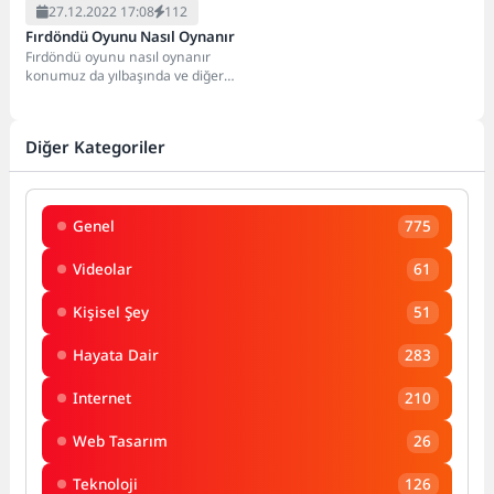
27.12.2022 17:08
112
Fırdöndü Oyunu Nasıl Oynanır
Fırdöndü oyunu nasıl oynanır
konumuz da yılbaşında ve diğer
boş zamanlar da oynanacak
harika bir...
Diğer Kategoriler
Genel
775
Videolar
61
Kişisel Şey
51
Hayata Dair
283
Internet
210
Web Tasarım
26
Teknoloji
126