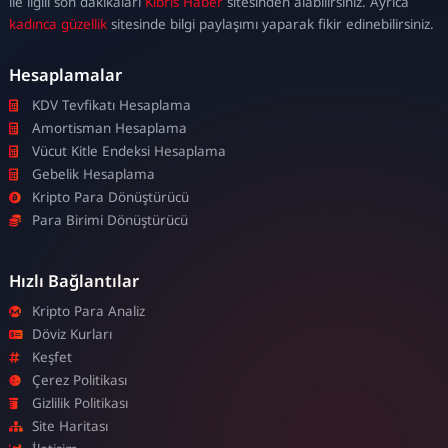
ile ilgili son dakikaları
Kıbrıs Haber
sitesinden alabilirsiniz. Ayrıca
kadınca güzellik
sitesinde bilgi paylaşımı yaparak fikir edinebilirsiniz.
Hesaplamalar
KDV Tevfikatı Hesaplama
Amortisman Hesaplama
Vücut Kitle Endeksi Hesaplama
Gebelik Hesaplama
Kripto Para Dönüştürücü
Para Birimi Dönüştürücü
Hızlı Bağlantılar
Kripto Para Analiz
Döviz Kurları
Keşfet
Çerez Politikası
Gizlilik Politikası
Site Haritası