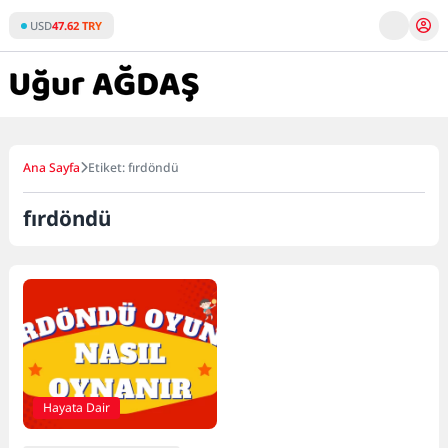
Skip
USD
47.62 TRY
to
content
Ana Sayfa
Etiket: fırdöndü
fırdöndü
Hayata Dair