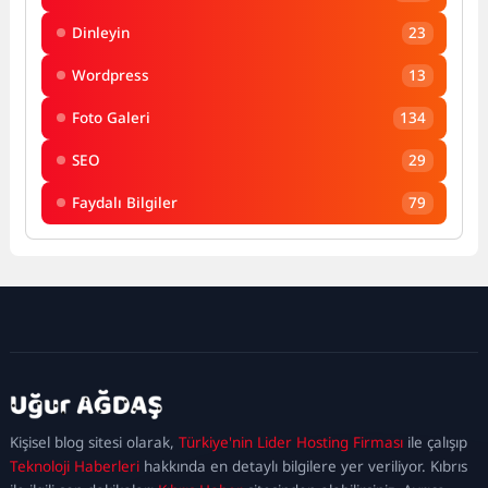
Dinleyin
23
Wordpress
13
Foto Galeri
134
SEO
29
Faydalı Bilgiler
79
kadıköy
escort
maltepe
escort
ataşehir
Kişisel blog sitesi olarak,
Türkiye'nin Lider Hosting Firması
ile çalışıp
escort
ümraniye
Teknoloji Haberleri
hakkında en detaylı bilgilere yer veriliyor. Kıbrıs
escort