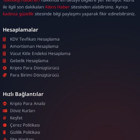
escort
ile ilgili son dakikaları
Kıbrıs Haber
sitesinden alabilirsiniz. Ayrıca
kadınca güzellik
sitesinde bilgi paylaşımı yaparak fikir edinebilirsiniz.
Hesaplamalar
KDV Tevfikatı Hesaplama
Amortisman Hesaplama
Vücut Kitle Endeksi Hesaplama
Gebelik Hesaplama
Kripto Para Dönüştürücü
Para Birimi Dönüştürücü
Hızlı Bağlantılar
Kripto Para Analiz
Döviz Kurları
Keşfet
Çerez Politikası
Gizlilik Politikası
Site Haritası