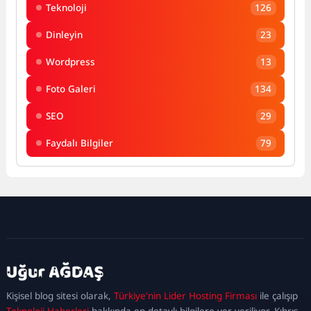
Teknoloji
126
Dinleyin
23
Wordpress
13
Foto Galeri
134
SEO
29
Faydalı Bilgiler
79
kadıköy
escort
maltepe
escort
ataşehir
Kişisel blog sitesi olarak,
Türkiye'nin Lider Hosting Firması
ile çalışıp
escort
ümraniye
Teknoloji Haberleri
hakkında en detaylı bilgilere yer veriliyor. Kıbrıs