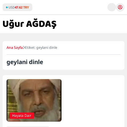
Skip
USD
47.62 TRY
to
content
Ana Sayfa
Etiket: geylani dinle
geylani dinle
Hayata Dair