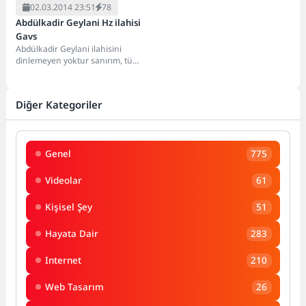
02.03.2014 23:51
78
Abdülkadir Geylani Hz ilahisi
Gavs
Abdülkadir Geylani ilahisini
dinlemeyen yoktur sanırım, tüm
ilahi severlerin beğenerek
dinlediği ve dinlemekten de
sıkılmayacağı...
Diğer Kategoriler
Genel
775
Videolar
61
Kişisel Şey
51
Hayata Dair
283
Internet
210
Web Tasarım
26