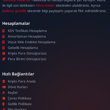
escort
ile ilgili son dakikaları
Kıbrıs Haber
sitesinden alabilirsiniz. Ayrıca
kadınca güzellik
sitesinde bilgi paylaşımı yaparak fikir edinebilirsiniz.
Hesaplamalar
KDV Tevfikatı Hesaplama
Amortisman Hesaplama
Vücut Kitle Endeksi Hesaplama
Gebelik Hesaplama
Kripto Para Dönüştürücü
Para Birimi Dönüştürücü
Hızlı Bağlantılar
Kripto Para Analiz
Döviz Kurları
Keşfet
Çerez Politikası
Gizlilik Politikası
Site Haritası