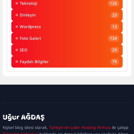
Teknoloji
126
Dinleyin
23
Wordpress
13
Foto Galeri
134
SEO
29
Faydalı Bilgiler
79
kadıköy
escort
maltepe
escort
ataşehir
Kişisel blog sitesi olarak,
Türkiye'nin Lider Hosting Firması
ile çalışıp
escort
ümraniye
Teknoloji Haberleri
hakkında en detaylı bilgilere yer veriliyor. Kıbrıs