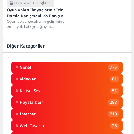
27.09.2021 17:26
111
Oyun Ablası İhtiyaçlarınız İçin
Damla Danışmanlık’a Danışın
Oyun ablası çocukların gelişimine
en büyük katkıyı sağlayan
kişilerden bir tanesidir. Özellikle
de gelişme çağındaki...
Diğer Kategoriler
Genel
775
Videolar
61
Kişisel Şey
51
Hayata Dair
283
Internet
210
Web Tasarım
26