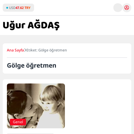
Skip
USD
47.62 TRY
to
content
Ana Sayfa
Etiket: Gölge öğretmen
Gölge öğretmen
Genel