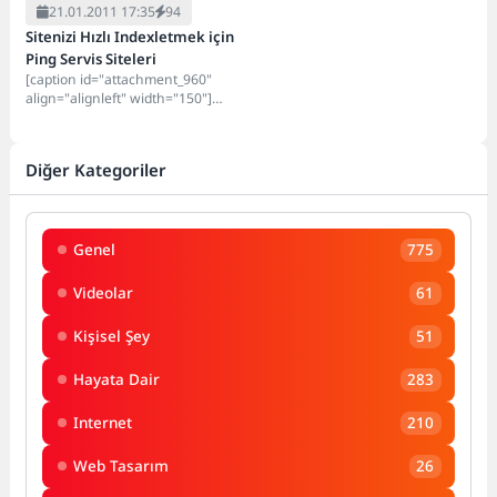
21.01.2011 17:35
94
Sitenizi Hızlı Indexletmek için
Ping Servis Siteleri
[caption id="attachment_960"
align="alignleft" width="150"]
Ping Siteleri[/caption] Ping siteleri
yada arama motorlarını sitenize
yeni eklenen içerik...
Diğer Kategoriler
Genel
775
Videolar
61
Kişisel Şey
51
Hayata Dair
283
Internet
210
Web Tasarım
26