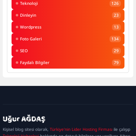
Teknoloji
126
Dinleyin
23
Wordpress
13
Foto Galeri
134
SEO
29
Faydalı Bilgiler
79
kadıköy
escort
maltepe
escort
ataşehir
Kişisel blog sitesi olarak,
Türkiye'nin Lider Hosting Firması
ile çalışıp
escort
ümraniye
Teknoloji Haberleri
hakkında en detaylı bilgilere yer veriliyor. Kıbrıs