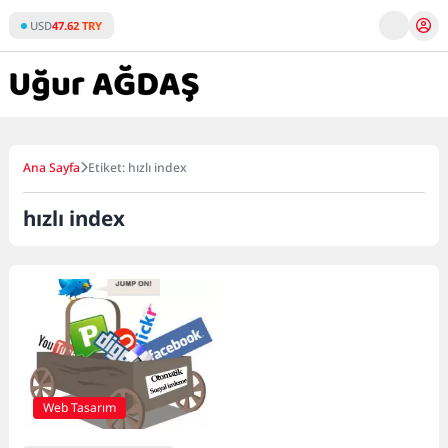
Skip
USD
47.62 TRY
to
content
Ana Sayfa
Etiket: hızlı index
hızlı index
Web Tasarım