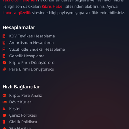
escort
ile ilgili son dakikaları
Kıbrıs Haber
sitesinden alabilirsiniz. Ayrıca
kadınca güzellik
sitesinde bilgi paylaşımı yaparak fikir edinebilirsiniz.
Hesaplamalar
KDV Tevfikatı Hesaplama
Amortisman Hesaplama
Vücut Kitle Endeksi Hesaplama
Gebelik Hesaplama
Kripto Para Dönüştürücü
Para Birimi Dönüştürücü
Hızlı Bağlantılar
Kripto Para Analiz
Döviz Kurları
Keşfet
Çerez Politikası
Gizlilik Politikası
Site Haritası