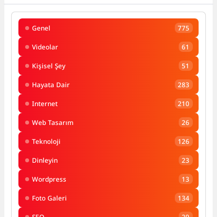
Genel
775
Videolar
61
Kişisel Şey
51
Hayata Dair
283
Internet
210
Web Tasarım
26
Teknoloji
126
Dinleyin
23
Wordpress
13
Foto Galeri
134
SEO
29