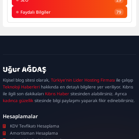
Faydalı Bilgiler
79
kadıköy
escort
maltepe
escort
ataşehir
Kişisel blog sitesi olarak,
Türkiye'nin Lider Hosting Firması
ile çalışıp
escort
ümraniye
Teknoloji Haberleri
hakkında en detaylı bilgilere yer veriliyor. Kıbrıs
escort
ile ilgili son dakikaları
Kıbrıs Haber
sitesinden alabilirsiniz. Ayrıca
kadınca güzellik
sitesinde bilgi paylaşımı yaparak fikir edinebilirsiniz.
Hesaplamalar
KDV Tevfikatı Hesaplama
Amortisman Hesaplama