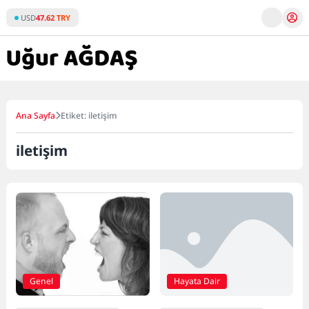
Skip
USD
47.62 TRY
to
content
Ana Sayfa
Etiket: iletişim
iletişim
Genel
Hayata Dair