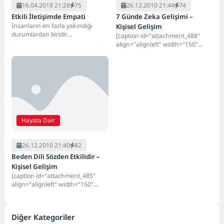
16.04.2018 21:28
75
26.12.2010 21:44
74
Etkili İletişimde Empati
7 Günde Zeka Gelişimi –
İnsanların en fazla yakındığı
Kişisel Gelişim
durumlardan biridir
[caption id="attachment_488"
anlaşılamamak. Modern çağda
align="alignleft" width="150"
teknoloji ilerledikçe ve hayatın
caption="Zeka Gelişimi"]
uzunca bir...
[/caption] 7 Günde Zeka Gelişimi -
Kişisel Gelişim Hakkında Çok...
Hayata Dair
26.12.2010 21:40
82
Beden Dili Sözden Etkilidir –
Kişisel Gelişim
[caption id="attachment_485"
align="alignleft" width="150"
caption="Beden Dili"][/caption]
Ellerinizle ne anlatıyorsunuz?
Uzmanlara göre, işaret parmağını
Diğer Kategoriler
kaldırıp konuşanlar,...