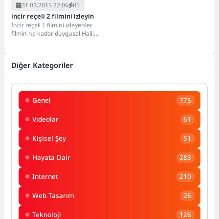
31.03.2015 22:06
81
incir reçeli 2 filmini izleyin
İncir reçeli 1 filmini izleyenler
filmin ne kadar duygusal Halil
Sezai`nin ilk bölümde insanları
ne...
Diğer Kategoriler
Genel
775
Videolar
61
Kişisel Şey
51
Hayata Dair
283
Internet
210
Web Tasarım
26
Teknoloji
126