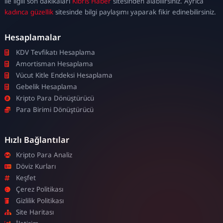
ile ilgili son dakikaları
Kıbrıs Haber
sitesinden alabilirsiniz. Ayrıca
kadınca güzellik
sitesinde bilgi paylaşımı yaparak fikir edinebilirsiniz.
Hesaplamalar
KDV Tevfikatı Hesaplama
Amortisman Hesaplama
Vücut Kitle Endeksi Hesaplama
Gebelik Hesaplama
Kripto Para Dönüştürücü
Para Birimi Dönüştürücü
Hızlı Bağlantılar
Kripto Para Analiz
Döviz Kurları
Keşfet
Çerez Politikası
Gizlilik Politikası
Site Haritası