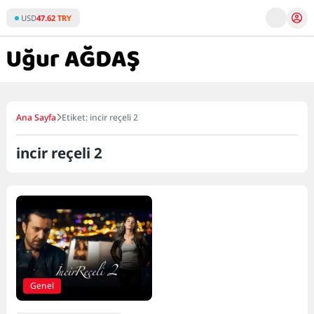
Skip
USD
47.62 TRY
to
content
Ana Sayfa
Etiket: incir reçeli 2
incir reçeli 2
Genel