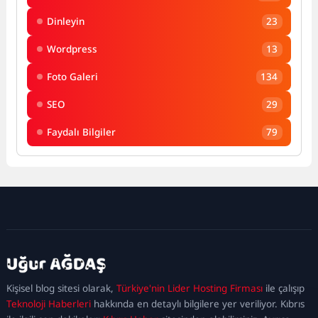
Dinleyin
23
Wordpress
13
Foto Galeri
134
SEO
29
Faydalı Bilgiler
79
kadıköy
escort
maltepe
escort
ataşehir
Kişisel blog sitesi olarak,
Türkiye'nin Lider Hosting Firması
ile çalışıp
escort
ümraniye
Teknoloji Haberleri
hakkında en detaylı bilgilere yer veriliyor. Kıbrıs
escort