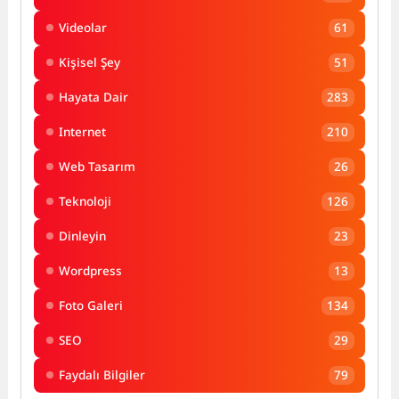
Videolar
61
Kişisel Şey
51
Hayata Dair
283
Internet
210
Web Tasarım
26
Teknoloji
126
Dinleyin
23
Wordpress
13
Foto Galeri
134
SEO
29
Faydalı Bilgiler
79