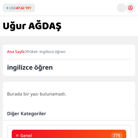
Skip
USD
47.62 TRY
to
content
Ana Sayfa
Etiket: ingilizce öğren
ingilizce öğren
Burada bir yazı bulunamadı.
Diğer Kategoriler
Genel
775