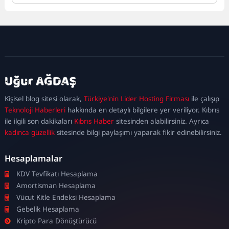
kadıköy
escort
maltepe
escort
ataşehir
Kişisel blog sitesi olarak,
Türkiye'nin Lider Hosting Firması
ile çalışıp
escort
ümraniye
Teknoloji Haberleri
hakkında en detaylı bilgilere yer veriliyor. Kıbrıs
escort
ile ilgili son dakikaları
Kıbrıs Haber
sitesinden alabilirsiniz. Ayrıca
kadınca güzellik
sitesinde bilgi paylaşımı yaparak fikir edinebilirsiniz.
Hesaplamalar
KDV Tevfikatı Hesaplama
Amortisman Hesaplama
Vücut Kitle Endeksi Hesaplama
Gebelik Hesaplama
Kripto Para Dönüştürücü