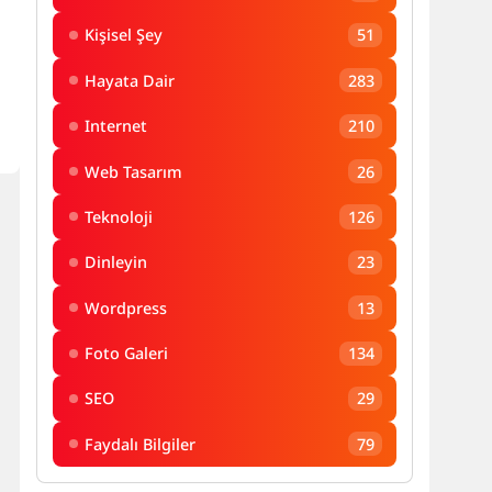
Kişisel Şey
51
Hayata Dair
283
Internet
210
Web Tasarım
26
Teknoloji
126
Dinleyin
23
Wordpress
13
Foto Galeri
134
SEO
29
Faydalı Bilgiler
79