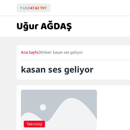
Skip
USD
47.62 TRY
to
content
Ana Sayfa
Etiket: kasan ses geliyor
kasan ses geliyor
Teknoloji