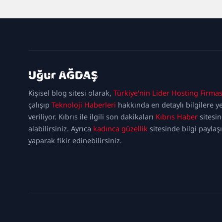
kadıköy
escort
maltepe
Kişisel blog sitesi olarak,
Türkiye'nin Lider Hosting Firmas
escort
ataşehir
escort
ümraniye
çalışıp
Teknoloji Haberleri
hakkında en detaylı bilgilere y
escort
veriliyor. Kıbrıs ile ilgili son dakikaları
Kıbrıs Haber
sitesi
alabilirsiniz. Ayrıca
kadınca güzellik
sitesinde bilgi paylaş
yaparak fikir edinebilirsiniz.