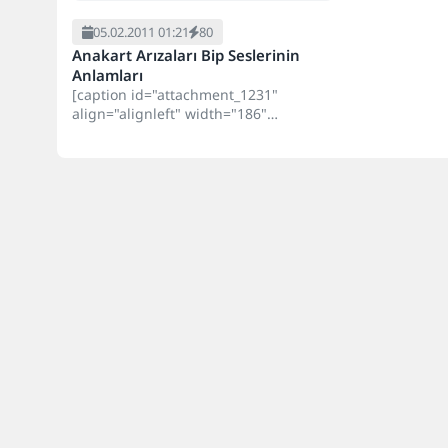
05.02.2011 01:21
80
Anakart Arızaları Bip Seslerinin
Anlamları
[caption id="attachment_1231"
align="alignleft" width="186"
caption="pcdoktoru"][/caption]
Anakart Arızaları Bip Seslerinin
Anlamları Eminimki Bilgisayar
kullanıcısı olarak Bir...