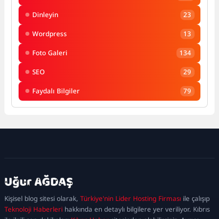
Dinleyin
23
Wordpress
13
Foto Galeri
134
SEO
29
Faydalı Bilgiler
79
kadıköy
escort
maltepe
escort
ataşehir
Kişisel blog sitesi olarak,
Türkiye'nin Lider Hosting Firması
ile çalışıp
escort
ümraniye
Teknoloji Haberleri
hakkında en detaylı bilgilere yer veriliyor. Kıbrıs
escort