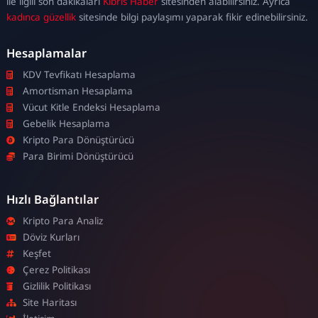
ile ilgili son dakikaları
Kıbrıs Haber
sitesinden alabilirsiniz. Ayrıca
kadınca güzellik
sitesinde bilgi paylaşımı yaparak fikir edinebilirsiniz.
Hesaplamalar
KDV Tevfikatı Hesaplama
Amortisman Hesaplama
Vücut Kitle Endeksi Hesaplama
Gebelik Hesaplama
Kripto Para Dönüştürücü
Para Birimi Dönüştürücü
Hızlı Bağlantılar
Kripto Para Analiz
Döviz Kurları
Keşfet
Çerez Politikası
Gizlilik Politikası
Site Haritası