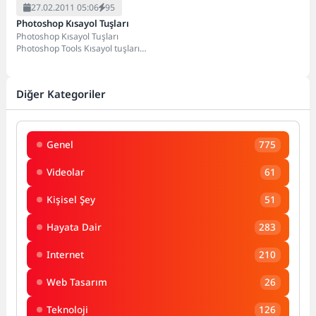
27.02.2011 05:06
95
Photoshop Kısayol Tuşları
Photoshop Kısayol Tuşları
Photoshop Tools Kısayol tuşları
[caption id="attachment_1608"
align="alignleft" width="550"
caption="Photoshop Kısayol
Diğer Kategoriler
Tuşları"][/caption] Photshop...
Genel
775
Videolar
61
Kişisel Şey
51
Hayata Dair
283
Internet
210
Web Tasarım
26
Teknoloji
126