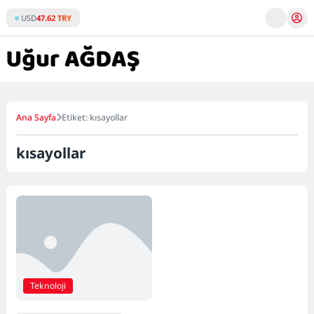
Skip
USD
47.62 TRY
to
content
Ana Sayfa
Etiket: kısayollar
kısayollar
Teknoloji