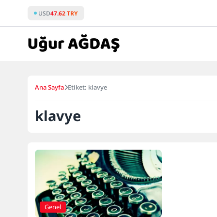
Skip
USD
47.62 TRY
to
content
Ana Sayfa
Etiket: klavye
klavye
Genel