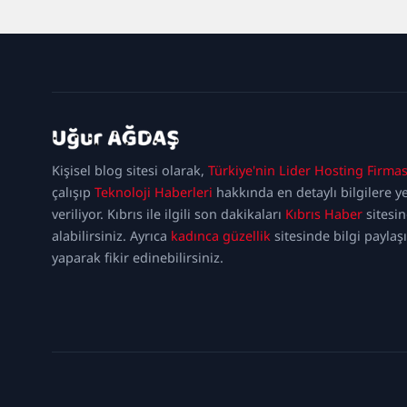
kadıköy
escort
maltepe
Kişisel blog sitesi olarak,
Türkiye'nin Lider Hosting Firmas
escort
ataşehir
escort
ümraniye
çalışıp
Teknoloji Haberleri
hakkında en detaylı bilgilere y
escort
veriliyor. Kıbrıs ile ilgili son dakikaları
Kıbrıs Haber
sitesi
alabilirsiniz. Ayrıca
kadınca güzellik
sitesinde bilgi paylaş
yaparak fikir edinebilirsiniz.