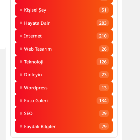
Kişisel Şey
51
Hayata Dair
283
Internet
210
Web Tasarım
26
Teknoloji
126
Dinleyin
23
Wordpress
13
Foto Galeri
134
SEO
29
Faydalı Bilgiler
79