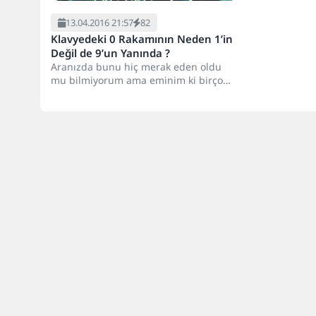
13.04.2016 21:57
82
Klavyedeki 0 Rakamının Neden 1’in
Değil de 9’un Yanında ?
Aranızda bunu hiç merak eden oldu
mu bilmiyorum ama eminim ki birçok
kişi, klavyenin üst...