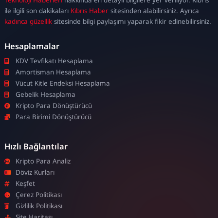
escort
ile ilgili son dakikaları
Kıbrıs Haber
sitesinden alabilirsiniz. Ayrıca
kadınca güzellik
sitesinde bilgi paylaşımı yaparak fikir edinebilirsiniz.
Hesaplamalar
KDV Tevfikatı Hesaplama
Amortisman Hesaplama
Vücut Kitle Endeksi Hesaplama
Gebelik Hesaplama
Kripto Para Dönüştürücü
Para Birimi Dönüştürücü
Hızlı Bağlantılar
Kripto Para Analiz
Döviz Kurları
Keşfet
Çerez Politikası
Gizlilik Politikası
Site Haritası