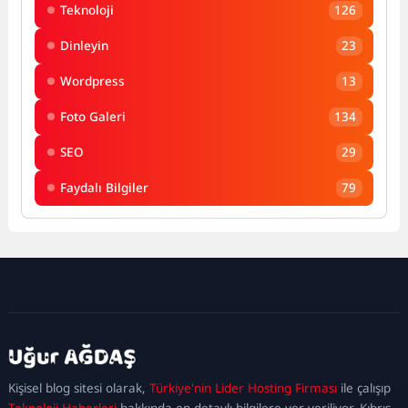
Teknoloji
126
Dinleyin
23
Wordpress
13
Foto Galeri
134
SEO
29
Faydalı Bilgiler
79
kadıköy
escort
maltepe
escort
ataşehir
Kişisel blog sitesi olarak,
Türkiye'nin Lider Hosting Firması
ile çalışıp
escort
ümraniye
Teknoloji Haberleri
hakkında en detaylı bilgilere yer veriliyor. Kıbrıs