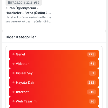
17.03.2016 22:21
89
Kuran Öğreniyorum –
Harekeler – Fetha (Üstün) 2.
Hareke, kur'an-ı kerim harflerine
Ders
ses vererek okuyanı yönlendirir.
Genel bir yaklaşımla hareke, bir
misalle söyle...
Diğer Kategoriler
Genel
775
Videolar
61
Kişisel Şey
51
Hayata Dair
283
Internet
210
Web Tasarım
26