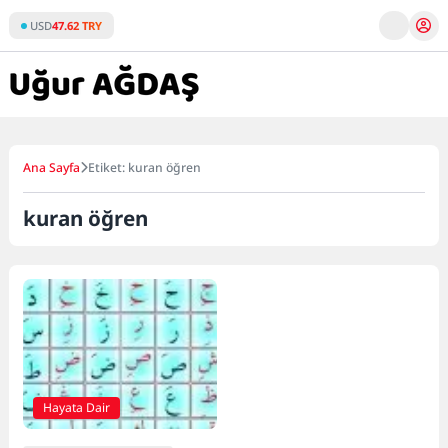
Skip
USD
47.62 TRY
to
content
Ana Sayfa
Etiket: kuran öğren
kuran öğren
Hayata Dair