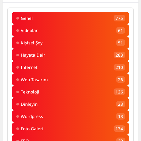
Genel
775
Videolar
61
Kişisel Şey
51
Hayata Dair
283
Internet
210
Web Tasarım
26
Teknoloji
126
Dinleyin
23
Wordpress
13
Foto Galeri
134
SEO
29