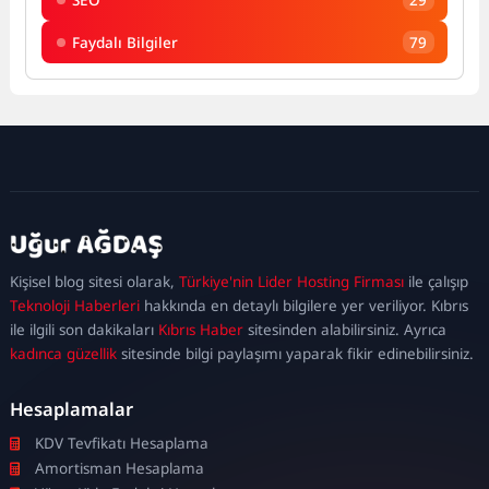
Faydalı Bilgiler
79
kadıköy
escort
maltepe
escort
ataşehir
Kişisel blog sitesi olarak,
Türkiye'nin Lider Hosting Firması
ile çalışıp
escort
ümraniye
Teknoloji Haberleri
hakkında en detaylı bilgilere yer veriliyor. Kıbrıs
escort
ile ilgili son dakikaları
Kıbrıs Haber
sitesinden alabilirsiniz. Ayrıca
kadınca güzellik
sitesinde bilgi paylaşımı yaparak fikir edinebilirsiniz.
Hesaplamalar
KDV Tevfikatı Hesaplama
Amortisman Hesaplama