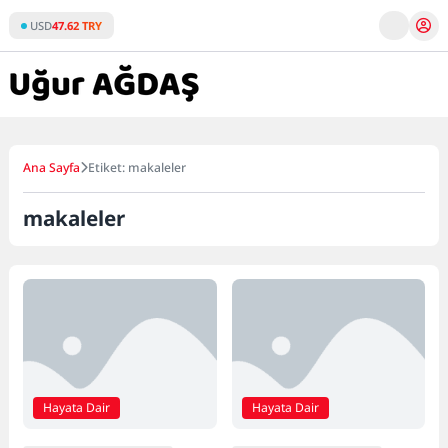
Skip
USD
47.62 TRY
to
content
Ana Sayfa
Etiket: makaleler
makaleler
Hayata Dair
Hayata Dair