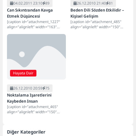
04.02.2011 23:10
89
26.12.2010 21:40
81
Can Sıkıntısından Kavga
Beden Dili Sözden Etkilidir –
Etmek Düşüncesi
Kişisel Gelişim
[caption id="attachment_1227"
[caption id="attachment_485"
align="alignleft" width="163"
align="alignleft" width="150"
caption="sinirlenmek"][/caption]
caption="Beden Dili"][/caption]
Sokağın ortasında balgam atan
Ellerinizle ne anlatıyorsunuz?
bir adam gördüğünüzde
Uzmanlara göre, işaret parmağını
sinirlenirsiniz: anlıktır ama...
kaldırıp konuşanlar,...
Hayata Dair
26.12.2010 20:59
75
Noktalama Işaretlerini
Kaybeden Insan
[caption id="attachment_465"
align="alignleft" width="150"
caption="Insan"][/caption] Evet
arkadaşlar ve Noktalama
İşaretlerini Kaybeden Insan
Diğer Kategoriler
Hakkında Harika Bir...