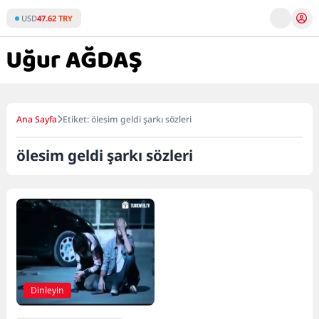
Skip
USD
47.62 TRY
to
content
Ana Sayfa
Etiket: ölesim geldi şarkı sözleri
ölesim geldi şarkı sözleri
Dinleyin