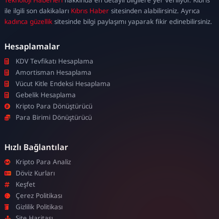
escort
ile ilgili son dakikaları
Kıbrıs Haber
sitesinden alabilirsiniz. Ayrıca
kadınca güzellik
sitesinde bilgi paylaşımı yaparak fikir edinebilirsiniz.
Hesaplamalar
KDV Tevfikatı Hesaplama
Amortisman Hesaplama
Vücut Kitle Endeksi Hesaplama
Gebelik Hesaplama
Kripto Para Dönüştürücü
Para Birimi Dönüştürücü
Hızlı Bağlantılar
Kripto Para Analiz
Döviz Kurları
Keşfet
Çerez Politikası
Gizlilik Politikası
Site Haritası