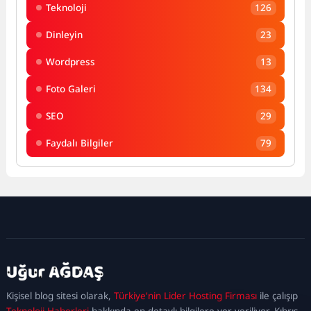
Teknoloji
126
Dinleyin
23
Wordpress
13
Foto Galeri
134
SEO
29
Faydalı Bilgiler
79
kadıköy
escort
maltepe
escort
ataşehir
Kişisel blog sitesi olarak,
Türkiye'nin Lider Hosting Firması
ile çalışıp
escort
ümraniye
Teknoloji Haberleri
hakkında en detaylı bilgilere yer veriliyor. Kıbrıs