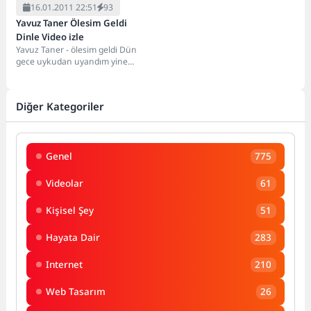
16.01.2011 22:51
93
Yavuz Taner Ölesim Geldi
Dinle Video izle
Yavuz Taner - ölesim geldi Dün
gece uykudan uyandım yine
aklıma sebepsiz gidişin geldi
yeniden...
Diğer Kategoriler
Genel
775
Videolar
61
Kişisel Şey
51
Hayata Dair
283
Internet
210
Web Tasarım
26