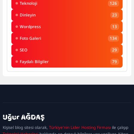
Teknoloji
126
Dinleyin
23
Wordpress
13
Foto Galeri
134
SEO
29
Faydalı Bilgiler
79
kadıköy
escort
maltepe
escort
ataşehir
Kişisel blog sitesi olarak,
Türkiye'nin Lider Hosting Firması
ile çalışıp
escort
ümraniye
Teknoloji Haberleri
hakkında en detaylı bilgilere yer veriliyor. Kıbrıs