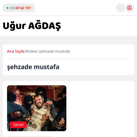
Skip
USD
47.62 TRY
to
content
Ana Sayfa
Etiket: şehzade mustafa
şehzade mustafa
Genel