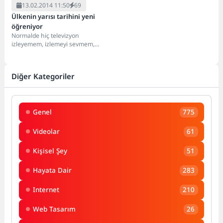
13.02.2014 11:50
69
Ülkenin yarısı tarihini yeni
öğreniyor
Normalde hiç televizyon
izleyemem, izlemeyi sevmem,
buna vaktim de olmaz. O yüzden
dizilerden pek haberdar...
Diğer Kategoriler
Genel
775
Videolar
61
Kişisel Şey
51
Hayata Dair
283
Internet
210
Web Tasarım
26