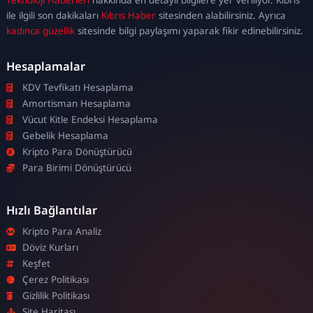
escort
ile ilgili son dakikaları
Kıbrıs Haber
sitesinden alabilirsiniz. Ayrıca
kadınca güzellik
sitesinde bilgi paylaşımı yaparak fikir edinebilirsiniz.
Hesaplamalar
KDV Tevfikatı Hesaplama
Amortisman Hesaplama
Vücut Kitle Endeksi Hesaplama
Gebelik Hesaplama
Kripto Para Dönüştürücü
Para Birimi Dönüştürücü
Hızlı Bağlantılar
Kripto Para Analiz
Döviz Kurları
Keşfet
Çerez Politikası
Gizlilik Politikası
Site Haritası