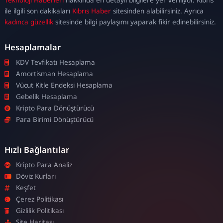
escort
ile ilgili son dakikaları
Kıbrıs Haber
sitesinden alabilirsiniz. Ayrıca
kadınca güzellik
sitesinde bilgi paylaşımı yaparak fikir edinebilirsiniz.
Hesaplamalar
KDV Tevfikatı Hesaplama
Amortisman Hesaplama
Vücut Kitle Endeksi Hesaplama
Gebelik Hesaplama
Kripto Para Dönüştürücü
Para Birimi Dönüştürücü
Hızlı Bağlantılar
Kripto Para Analiz
Döviz Kurları
Keşfet
Çerez Politikası
Gizlilik Politikası
Site Haritası