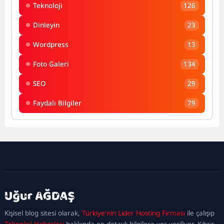
Teknoloji
126
Dinleyin
23
Wordpress
13
Foto Galeri
134
SEO
29
Faydalı Bilgiler
79
kadıköy
escort
maltepe
escort
ataşehir
Kişisel blog sitesi olarak,
Türkiye'nin Lider Hosting Firması
ile çalışıp
escort
ümraniye
Teknoloji Haberleri
hakkında en detaylı bilgilere yer veriliyor. Kıbrıs