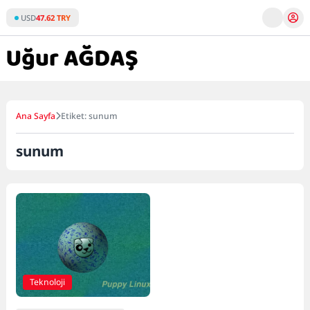
Skip
USD
47.62 TRY
to
content
Ana Sayfa
Etiket: sunum
sunum
Teknoloji