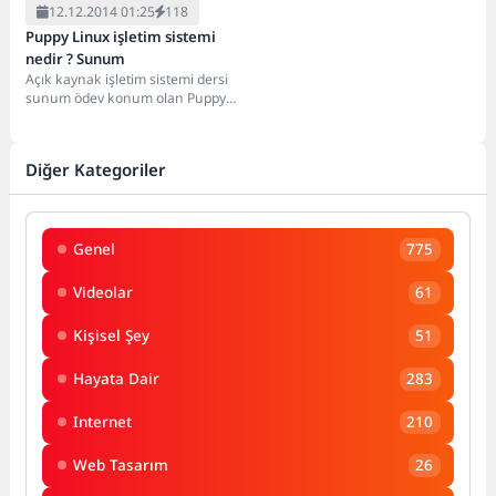
12.12.2014 01:25
118
Puppy Linux işletim sistemi
nedir ? Sunum
Açık kaynak işletim sistemi dersi
sunum ödev konum olan Puppy
Linux işletim sistemi sunum
anlatımım...
Diğer Kategoriler
Genel
775
Videolar
61
Kişisel Şey
51
Hayata Dair
283
Internet
210
Web Tasarım
26