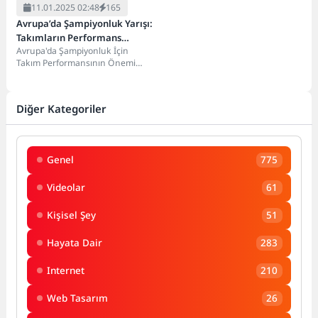
11.01.2025 02:48
165
Avrupa’da Şampiyonluk Yarışı:
Takımların Performans
Avrupa'da Şampiyonluk İçin
Analizi
Takım Performansının Önemi
Avrupa'da Şampiyonluk yarışında
takım performansı, başarıya
giden yolun en...
Diğer Kategoriler
Genel
775
Videolar
61
Kişisel Şey
51
Hayata Dair
283
Internet
210
Web Tasarım
26