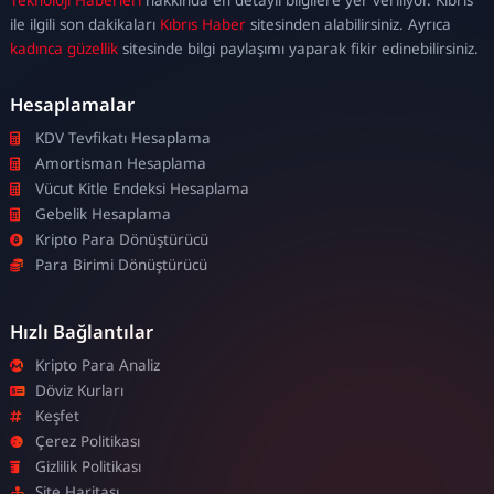
escort
ile ilgili son dakikaları
Kıbrıs Haber
sitesinden alabilirsiniz. Ayrıca
kadınca güzellik
sitesinde bilgi paylaşımı yaparak fikir edinebilirsiniz.
Hesaplamalar
KDV Tevfikatı Hesaplama
Amortisman Hesaplama
Vücut Kitle Endeksi Hesaplama
Gebelik Hesaplama
Kripto Para Dönüştürücü
Para Birimi Dönüştürücü
Hızlı Bağlantılar
Kripto Para Analiz
Döviz Kurları
Keşfet
Çerez Politikası
Gizlilik Politikası
Site Haritası