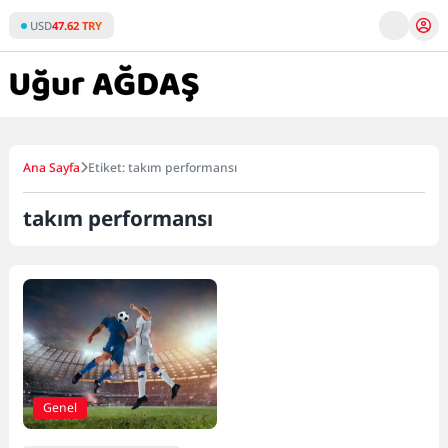
Skip
USD
47.62 TRY
to
content
Ana Sayfa
Etiket: takım performansı
takım performansı
Genel