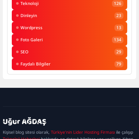
Teknoloji
126
Dinleyin
23
Wordpress
13
Foto Galeri
134
SEO
29
Faydalı Bilgiler
79
kadıköy
escort
maltepe
escort
ataşehir
Kişisel blog sitesi olarak,
Türkiye'nin Lider Hosting Firması
ile çalışıp
escort
ümraniye
Teknoloji Haberleri
hakkında en detaylı bilgilere yer veriliyor. Kıbrıs