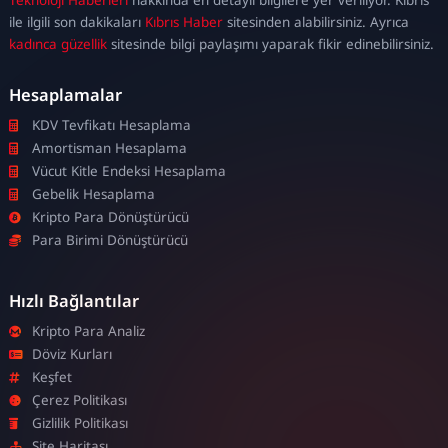
escort
ile ilgili son dakikaları
Kıbrıs Haber
sitesinden alabilirsiniz. Ayrıca
kadınca güzellik
sitesinde bilgi paylaşımı yaparak fikir edinebilirsiniz.
Hesaplamalar
KDV Tevfikatı Hesaplama
Amortisman Hesaplama
Vücut Kitle Endeksi Hesaplama
Gebelik Hesaplama
Kripto Para Dönüştürücü
Para Birimi Dönüştürücü
Hızlı Bağlantılar
Kripto Para Analiz
Döviz Kurları
Keşfet
Çerez Politikası
Gizlilik Politikası
Site Haritası