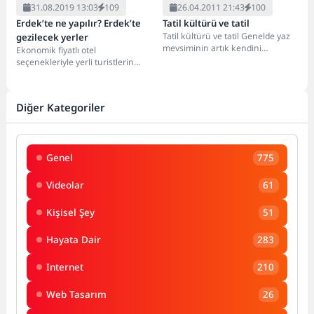
31.08.2019 13:03
109
26.04.2011 21:43
100
Erdek’te ne yapılır? Erdek’te
Tatil kültürü ve tatil
Tatil kültürü ve tatil Genelde yaz
gezilecek yerler
mevsiminin artık kendini
Ekonomik fiyatlı otel
hissettirmeye başladığı şu
seçenekleriyle yerli turistlerin
günlerde gündemimizi meşgul...
ilgisini çekiyor. İçerik açısından
zengin bir tatil arayışındakiler
için...
Diğer Kategoriler
Genel
775
Videolar
61
Kişisel Şey
51
Hayata Dair
283
Internet
210
Web Tasarım
26