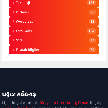
Teknoloji
126
Dinleyin
23
Wordpress
13
Foto Galeri
134
SEO
29
Faydalı Bilgiler
79
kadıköy
escort
maltepe
escort
ataşehir
Kişisel blog sitesi olarak,
Türkiye'nin Lider Hosting Firması
ile çalışıp
escort
ümraniye
Teknoloji Haberleri
hakkında en detaylı bilgilere yer veriliyor. Kıbrıs