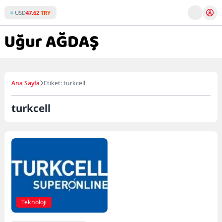
Skip
USD
47.62 TRY
to
content
Ana Sayfa
Etiket: turkcell
turkcell
Teknoloji