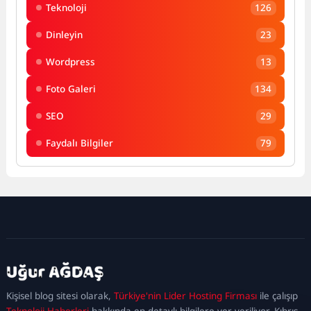
Teknoloji
126
Dinleyin
23
Wordpress
13
Foto Galeri
134
SEO
29
Faydalı Bilgiler
79
kadıköy
escort
maltepe
escort
ataşehir
Kişisel blog sitesi olarak,
Türkiye'nin Lider Hosting Firması
ile çalışıp
escort
ümraniye
Teknoloji Haberleri
hakkında en detaylı bilgilere yer veriliyor. Kıbrıs