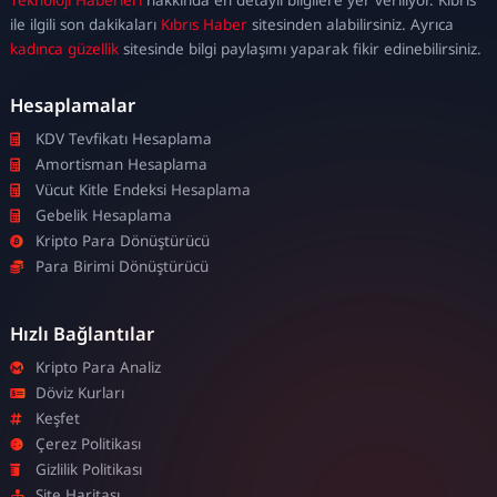
escort
ile ilgili son dakikaları
Kıbrıs Haber
sitesinden alabilirsiniz. Ayrıca
kadınca güzellik
sitesinde bilgi paylaşımı yaparak fikir edinebilirsiniz.
Hesaplamalar
KDV Tevfikatı Hesaplama
Amortisman Hesaplama
Vücut Kitle Endeksi Hesaplama
Gebelik Hesaplama
Kripto Para Dönüştürücü
Para Birimi Dönüştürücü
Hızlı Bağlantılar
Kripto Para Analiz
Döviz Kurları
Keşfet
Çerez Politikası
Gizlilik Politikası
Site Haritası