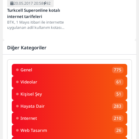
20.05.2017 20:58
92
Turkcell Superonline kotalı
internet tarifeleri
BTK, 1 Mayıs itibari ile internette
uygulanan adil kullanım kotasını
kaldıracağını açıklamış, ancak
daha sonra...
Diğer Kategoriler
Genel
775
Videolar
61
Kişisel Şey
51
Hayata Dair
283
Internet
210
Web Tasarım
26