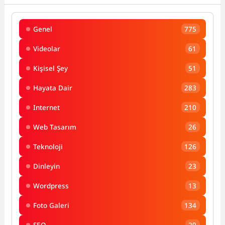
Genel
775
Videolar
61
Kişisel Şey
51
Hayata Dair
283
Internet
210
Web Tasarım
26
Teknoloji
126
Dinleyin
23
Wordpress
13
Foto Galeri
134
SEO
29