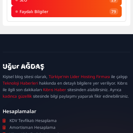
Faydalı Bilgiler
79
kadıköy
escort
maltepe
escort
ataşehir
Kişisel blog sitesi olarak,
Türkiye'nin Lider Hosting Firması
ile çalışıp
escort
ümraniye
Teknoloji Haberleri
hakkında en detaylı bilgilere yer veriliyor. Kıbrıs
escort
ile ilgili son dakikaları
Kıbrıs Haber
sitesinden alabilirsiniz. Ayrıca
kadınca güzellik
sitesinde bilgi paylaşımı yaparak fikir edinebilirsiniz.
Hesaplamalar
KDV Tevfikatı Hesaplama
Amortisman Hesaplama