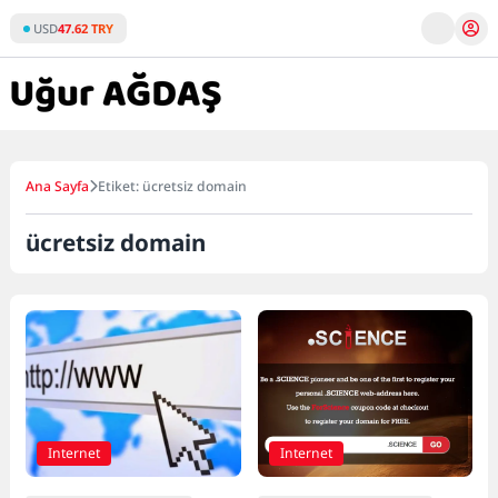
Skip
USD
47.62 TRY
to
content
Ana Sayfa
Etiket: ücretsiz domain
ücretsiz domain
Internet
Internet