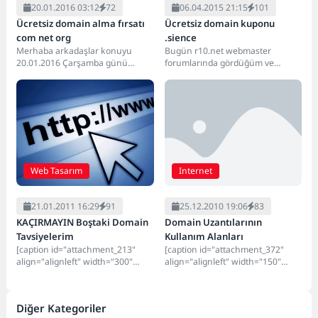
20.01.2016 03:12
72
06.04.2015 21:15
101
Ücretsiz domain alma fırsatı
Ücretsiz domain kuponu
com net org
.sience
Merhaba arkadaşlar konuyu
Bugün r10.net webmaster
20.01.2016 Çarşamba günü
forumlarında gördüğüm ve
açıyorum ve kampanya`nın ne
hemen ugur.science uzantısını
kadar süreceğini bilmiyorum.
aldığım ücretsiz .science uzantılı
Easyname adında...
domain alma...
Web Tasarım
Internet
21.01.2011 16:29
91
25.12.2010 19:06
83
KAÇIRMAYIN Boştaki Domain
Domain Uzantılarının
Tavsiyelerim
Kullanım Alanları
[caption id="attachment_213"
[caption id="attachment_372"
align="alignleft" width="300"
align="alignleft" width="150"
caption="Hit KAZANMA"]
caption="Domain"][/caption] Evet
[/caption] Daha önce benim almış
Arkadaşlar bildiğimiz üzere her
olduğum ve şuan boşta olan...
sitenin bir domaini olması
Diğer Kategoriler
gerekiyor...