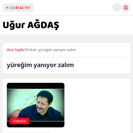
Skip
USD
47.62 TRY
to
content
Ana Sayfa
Etiket: yüreğim yanıyor zalım
yüreğim yanıyor zalım
Videolar