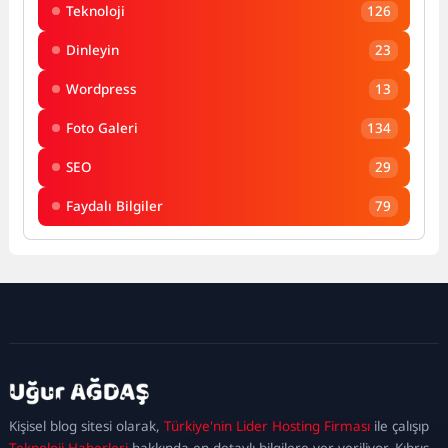
Teknoloji
126
Dinleyin
23
Wordpress
13
Foto Galeri
134
SEO
29
Faydalı Bilgiler
79
kadıköy
escort
maltepe
escort
ataşehir
Kişisel blog sitesi olarak,
Türkiye'nin Lider Hosting Firması
ile çalışıp
escort
ümraniye
Teknoloji Haberleri
hakkında en detaylı bilgilere yer veriliyor. Kıbrıs