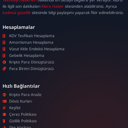
escort
ile ilgili son dakikaları
Kıbrıs Haber
sitesinden alabilirsiniz. Ayrıca
kadınca güzellik
sitesinde bilgi paylaşımı yaparak fikir edinebilirsiniz.
Hesaplamalar
KDV Tevfikatı Hesaplama
Amortisman Hesaplama
Vücut Kitle Endeksi Hesaplama
Gebelik Hesaplama
Kripto Para Dönüştürücü
Para Birimi Dönüştürücü
Hızlı Bağlantılar
Kripto Para Analiz
Döviz Kurları
Keşfet
Çerez Politikası
Gizlilik Politikası
Site Haritası