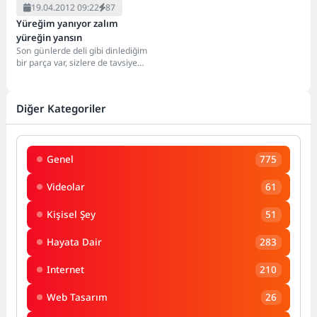
19.04.2012 09:22
87
Yüreğim yanıyor zalım
yüreğin yansın
Son günlerde deli gibi dinlediğim
bir parça var, sizlere de tavsiye
ediyorum arkadaşlar. Beni
derinden...
Diğer Kategoriler
Genel
775
Videolar
61
Kişisel Şey
51
Hayata Dair
283
Internet
210
Web Tasarım
26