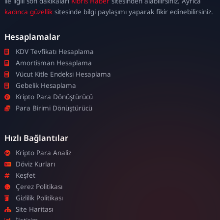
ile ilgili son dakikaları
Kıbrıs Haber
sitesinden alabilirsiniz. Ayrıca
kadınca güzellik
sitesinde bilgi paylaşımı yaparak fikir edinebilirsiniz.
Hesaplamalar
KDV Tevfikatı Hesaplama
Amortisman Hesaplama
Vücut Kitle Endeksi Hesaplama
Gebelik Hesaplama
Kripto Para Dönüştürücü
Para Birimi Dönüştürücü
Hızlı Bağlantılar
Kripto Para Analiz
Döviz Kurları
Keşfet
Çerez Politikası
Gizlilik Politikası
Site Haritası