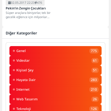
02.05.2017 22:23
476
Pekin’in Zengin Çocukları
Süper araçlara biniyorlar, tek bir
gecelik eğlence için milyonlar
harcıyorlar. Onlar Pekin'in zengin
çocukları... Yaptıkları...
Diğer Kategoriler
Genel
775
Videolar
61
Kişisel Şey
51
Hayata Dair
283
Internet
210
Web Tasarım
26
Teknoloji
126