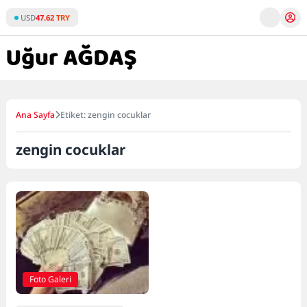
Skip
USD
47.62 TRY
to
content
Ana Sayfa
Etiket: zengin cocuklar
zengin cocuklar
Foto Galeri