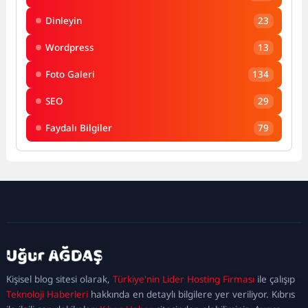
Dinleyin
23
Wordpress
13
Foto Galeri
134
SEO
29
Faydalı Bilgiler
79
kadıköy
escort
maltepe
escort
ataşehir
Kişisel blog sitesi olarak,
Türkiye'nin Lider Hosting Firması
ile çalışıp
escort
ümraniye
Teknoloji Haberleri
hakkında en detaylı bilgilere yer veriliyor. Kıbrıs
escort