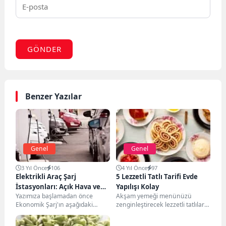
GÖNDER
Benzer Yazılar
Genel
Genel
3 Yıl Önce
106
4 Yıl Önce
97
Elektrikli Araç Şarj
5 Lezzetli Tatlı Tarifi Evde
İstasyonları: Açık Hava ve
Yapılışı Kolay
Yazımıza başlamadan önce
Akşam yemeği menünüzü
Kapalı Alan Uygulamaları
Ekonomik Şarj'ın aşağıdaki
zenginleştirecek lezzetli tatlılar
hizmetlerini incelemeyi
arıyorsanız, doğru yerdesiniz! Bu
unutmayınız. elektrikli araç şarj
makalede, evde yapılışı kolay