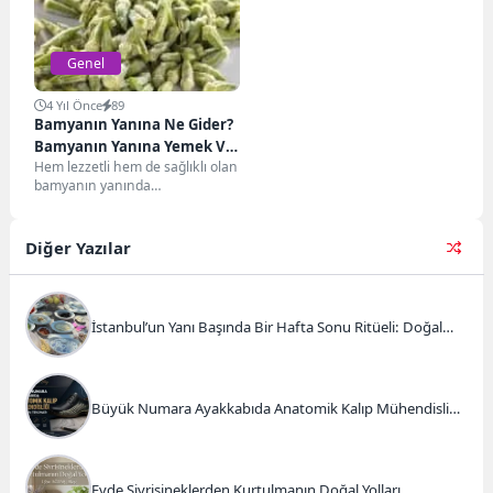
istasyonu elektrikli araç...
ve...
Genel
4 Yıl Önce
89
Bamyanın Yanına Ne Gider?
Bamyanın Yanına Yemek Ve
Hem lezzetli hem de sağlıklı olan
İçecek Tavsiyeleri
bamyanın yanında
yapabileceğiniz pek çok
alternatif bulunmaktadır. Bu
alternatiflerden...
Diğer Yazılar
İstanbul’un Yanı Başında Bir Hafta Sonu Ritüeli: Doğal
Kahvaltı ve Atlı Safari Deneyimi
Büyük Numara Ayakkabıda Anatomik Kalıp Mühendisliği
ve Doğru Tercihler
Evde Sivrisineklerden Kurtulmanın Doğal Yolları