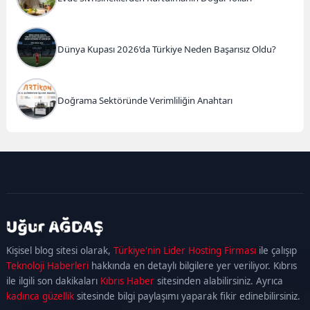
Dünya Kupası 2026’da Türkiye Neden Başarısız Oldu?
Doğrama Sektöründe Verimliliğin Anahtarı
kadıköy
escort
maltepe
escort
ataşehir
Kişisel blog sitesi olarak,
Türkiye'nin Lider Hosting Firması
ile çalışıp
escort
ümraniye
Teknoloji Haberleri
hakkında en detaylı bilgilere yer veriliyor. Kıbrıs
escort
ile ilgili son dakikaları
Kıbrıs Haber
sitesinden alabilirsiniz. Ayrıca
kadınca güzellik
sitesinde bilgi paylaşımı yaparak fikir edinebilirsiniz.