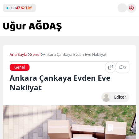
Skip
USD
47.62 TRY
to
content
Ana Sayfa
Genel
Ankara Çankaya Evden Eve Nakliyat
Genel
0
Ankara Çankaya Evden Eve
Nakliyat
Editor