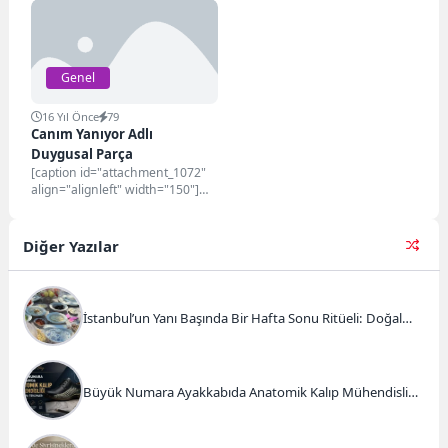
1.BİR İNSANIN KIYAFETİ, BOYU
geliştirme sürecinde önemli bir...
POSU ONU CEMİYETE BUYUR
ETTİRİR...
Genel
16 Yıl Önce
79
Canım Yanıyor Adlı
Duygusal Parça
[caption id="attachment_1072"
align="alignleft" width="150"]
Duygusal[/caption] SonKraLice
`nin FriendFeed adresinde
dinlediğim Canım Yanıyor Adlı
Diğer Yazılar
Harika...
İstanbul’un Yanı Başında Bir Hafta Sonu Ritüeli: Doğal
Kahvaltı ve Atlı Safari Deneyimi
Büyük Numara Ayakkabıda Anatomik Kalıp Mühendisliği
ve Doğru Tercihler