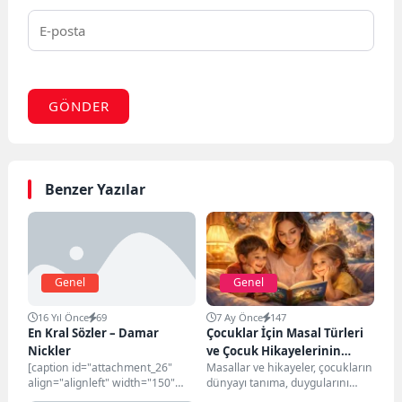
GÖNDER
Benzer Yazılar
Genel
Genel
16 Yıl Önce
69
7 Ay Önce
147
En Kral Sözler – Damar
Çocuklar İçin Masal Türleri
Nickler
ve Çocuk Hikayelerinin
[caption id="attachment_26"
Masallar ve hikayeler, çocukların
Gelişime Katkısı
align="alignleft" width="150"
dünyayı tanıma, duygularını
caption="Uğur Ağdaş"][/caption]
anlama ve hayal güçlerini