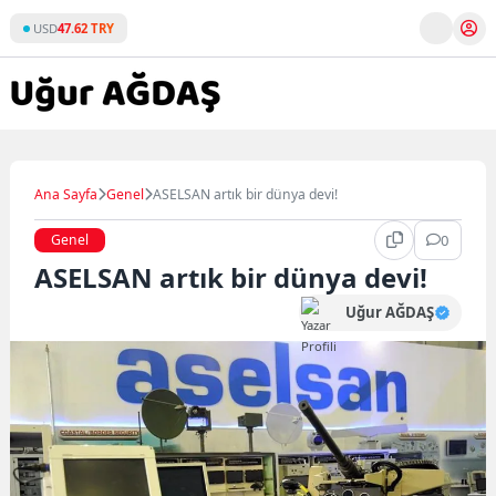
Skip
USD
47.62 TRY
to
content
Ana Sayfa
Genel
ASELSAN artık bir dünya devi!
Genel
0
ASELSAN artık bir dünya devi!
Uğur AĞDAŞ