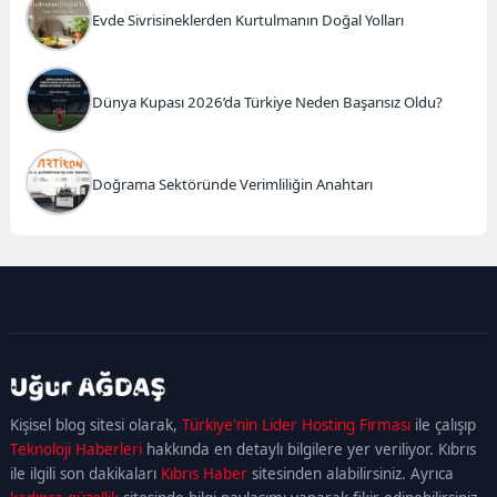
Evde Sivrisineklerden Kurtulmanın Doğal Yolları
Dünya Kupası 2026’da Türkiye Neden Başarısız Oldu?
Doğrama Sektöründe Verimliliğin Anahtarı
kadıköy
escort
maltepe
escort
ataşehir
Kişisel blog sitesi olarak,
Türkiye'nin Lider Hosting Firması
ile çalışıp
escort
ümraniye
Teknoloji Haberleri
hakkında en detaylı bilgilere yer veriliyor. Kıbrıs
escort
ile ilgili son dakikaları
Kıbrıs Haber
sitesinden alabilirsiniz. Ayrıca