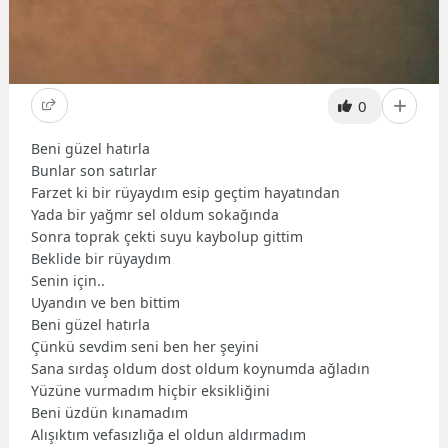
0
Beni güzel hatırla
Bunlar son satırlar
Farzet ki bir rüyaydım esip geçtim hayatından
Yada bir yağmr sel oldum sokağında
Sonra toprak çekti suyu kaybolup gittim
Beklide bir rüyaydım
Senin için..
Uyandın ve ben bittim
Beni güzel hatırla
Çünkü sevdim seni ben her şeyini
Sana sırdaş oldum dost oldum koynumda ağladın
Yüzüne vurmadım hiçbir eksikliğini
Beni üzdün kınamadım
Alışıktım vefasızlığa el oldun aldırmadım