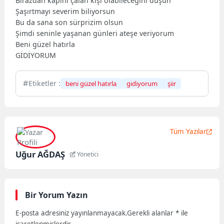
Birazdan kapını çalan kişi olabileceğini düşün
Şaşırtmayı severim biliyorsun
Bu da sana son sürprizim olsun
Şimdi seninle yaşanan günleri ateşe veriyorum
Beni güzel hatırla
GİDİYORUM
Etiketler :
beni güzel hatırla
gidiyorum
şiir
Tüm Yazılar
Uğur AĞDAŞ
Yönetici
Bir Yorum Yazın
E-posta adresiniz yayınlanmayacak.
Gerekli alanlar
*
ile
işaretlenmişlerdir