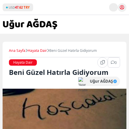
Skip
USD
47.62 TRY
to
content
Ana Sayfa
Hayata Dair
Beni Güzel Hatırla Gidiyorum
Hayata Dair
0
Beni Güzel Hatırla Gidiyorum
Uğur AĞDAŞ