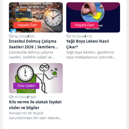
Hayata Dair
Hayata Dair
4 Ay Önce
325
3 Yıl Önce
110
İstanbul Dolmuş Çalışma
Yağlı Boya Lekesi Nasıl
Saatleri 2026 | Semtlere
Çıkar?
İstanbul’da dolmuş çalışma
Yağlı boya lekeleri, giysileriniz
Göre Güncel Rehber
saatleri, özellikle sabah ve
veya mobilyalarınız üzerinde
akşam saatlerinde milyonlarca
endişe yaratan inatçı sorunlar
İstanbullunun günlük hayatını
olabilir. Bu tür lekelerle...
doğrudan etkileyen...
Foto Galeri
9 Yıl Önce
1602
Kilo verme ile alakalı faydalı
sözler ve bilgiler
Avrupa`nın en büyük
sorunlarından biri olan obezite
ne yazık ki günden güne
ülkemizde hızla yayılıyor....