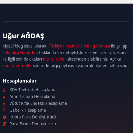
kadıköy
escort
maltepe
escort
ataşehir
Kişisel blog sitesi olarak,
Türkiye'nin Lider Hosting Firması
ile çalışıp
escort
ümraniye
Teknoloji Haberleri
hakkında en detaylı bilgilere yer veriliyor. Kıbrıs
escort
ile ilgili son dakikaları
Kıbrıs Haber
sitesinden alabilirsiniz. Ayrıca
kadınca güzellik
sitesinde bilgi paylaşımı yaparak fikir edinebilirsiniz.
Hesaplamalar
KDV Tevfikatı Hesaplama
Amortisman Hesaplama
Vücut Kitle Endeksi Hesaplama
Gebelik Hesaplama
Kripto Para Dönüştürücü
Para Birimi Dönüştürücü