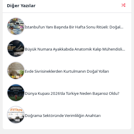
Diğer Yazılar
İstanbul’un Yanı Başında Bir Hafta Sonu Ritüeli: Doğal
Kahvaltı ve Atlı Safari Deneyimi
Büyük Numara Ayakkabıda Anatomik Kalıp Mühendisliği
ve Doğru Tercihler
Evde Sivrisineklerden Kurtulmanın Doğal Yolları
Dünya Kupası 2026’da Türkiye Neden Başarısız Oldu?
Doğrama Sektöründe Verimliliğin Anahtarı