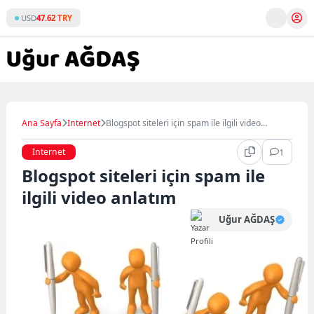
Skip
USD
47.62 TRY
to
content
Ana Sayfa
Internet
Blogspot siteleri için spam ile ilgili video
anlatım
Internet
1
Blogspot siteleri için spam ile
ilgili video anlatım
Uğur AĞDAŞ