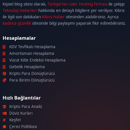
escort
ataşehir
Kişisel blog sitesi olarak,
Türkiye'nin Lider Hosting Firması
ile çalışıp
escort
ümraniye
Teknoloji Haberleri
hakkında en detaylı bilgilere yer veriliyor. Kıbrıs
escort
ile ilgili son dakikaları
Kıbrıs Haber
sitesinden alabilirsiniz. Ayrıca
kadınca güzellik
sitesinde bilgi paylaşımı yaparak fikir edinebilirsiniz.
Hesaplamalar
KDV Tevfikatı Hesaplama
Amortisman Hesaplama
Vücut Kitle Endeksi Hesaplama
Gebelik Hesaplama
Kripto Para Dönüştürücü
Para Birimi Dönüştürücü
Hızlı Bağlantılar
Kripto Para Analiz
Döviz Kurları
Keşfet
Çerez Politikası