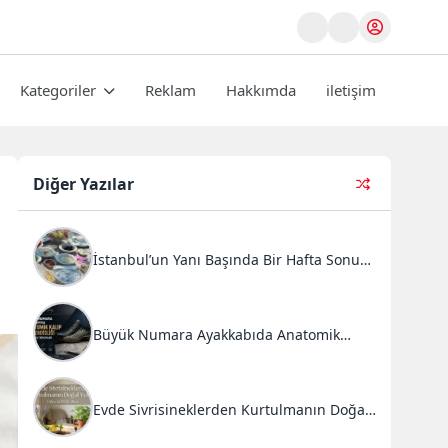
Kategoriler
Reklam
Hakkımda
iletişim
Diğer Yazılar
İstanbul’un Yanı Başında Bir Hafta Sonu
Ritüeli: Doğal Kahvaltı ve Atlı Safari
Deneyimi
Büyük Numara Ayakkabıda Anatomik
Kalıp Mühendisliği ve Doğru Tercihler
Evde Sivrisineklerden Kurtulmanın Doğal
Yolları