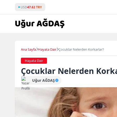
Skip
USD
47.62 TRY
to
content
Ana Sayfa
Hayata Dair
Çocuklar Nelerden Korkarlar?
Hayata Dair
Çocuklar Nelerden Korka
Uğur AĞDAŞ