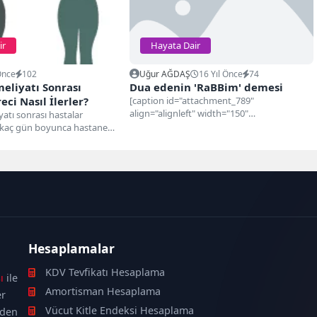
ir
Hayata Dair
Önce
102
Uğur AĞDAŞ
16 Yıl Önce
74
eliyatı Sonrası
Dua edenin 'RaBBim' demesi
eci Nasıl İlerler?
[caption id="attachment_789"
align="alignleft" width="150"
atı sonrası hastalar
caption="Dua"][/caption] Birisi her gece
birkaç gün boyunca hastanede
kalkıp Allah'ı anıyor,O'na dua ediyordu...
t sonrası ağrı,...
Şeytan ona...
Hesaplamalar
KDV Tevfikatı Hesaplama
ı
ile
Amortisman Hesaplama
er
Vücut Kitle Endeksi Hesaplama
nden