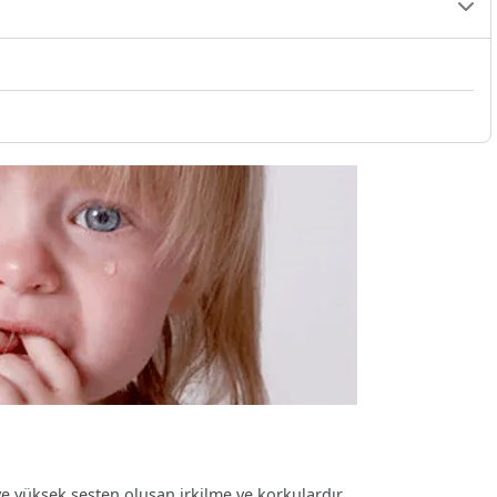
ve yüksek sesten oluşan irkilme ve korkulardır.