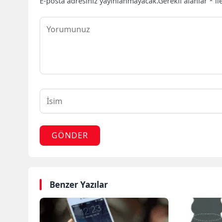
E-posta adresiniz yayınlanmayacak.
Gerekli alanlar
*
il
GÖNDER
Benzer Yazılar