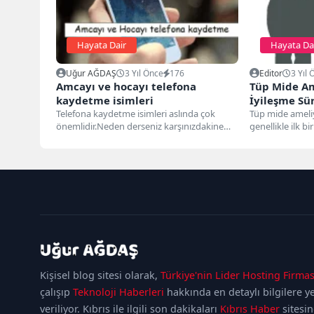
Hayata Dair
Hayata Da
Uğur AĞDAŞ
3 Yıl Önce
176
Editor
3 Yıl 
Amcayı ve hocayı telefona
Tüp Mide Am
kaydetme isimleri
İyileşme Sür
Telefona kaydetme isimleri aslında çok
Tüp mide ameliy
önemlidir.Neden derseniz karşınızdakine
genellikle ilk 
verdiğiniz değeri gösterir.Düşünsenize
kalırlar. Ameliya
telefonunuza değer verdiğiniz birini kötü...
kadıköy
escort
maltepe
Kişisel blog sitesi olarak,
Türkiye'nin Lider Hosting Firmas
escort
ataşehir
escort
ümraniye
çalışıp
Teknoloji Haberleri
hakkında en detaylı bilgilere y
escort
veriliyor. Kıbrıs ile ilgili son dakikaları
Kıbrıs Haber
sitesi