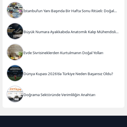
İstanbul’un Yanı Başında Bir Hafta Sonu Ritüeli: Doğal
Kahvaltı ve Atlı Safari Deneyimi
Büyük Numara Ayakkabıda Anatomik Kalıp Mühendisliği
ve Doğru Tercihler
Evde Sivrisineklerden Kurtulmanın Doğal Yolları
Dünya Kupası 2026’da Türkiye Neden Başarısız Oldu?
Doğrama Sektöründe Verimliliğin Anahtarı