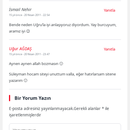
İsmail Nehir
Yanıtla
15 yıl önce
- 20 Nisan 2011 - 22:54
Bende neden Uğru’la iyi anlaşıyoruz diyordum. Yay burcuyum,
aramız iyi 😉
Uğur AĞDAŞ
Yanıtla
15 yıl önce
- 20 Nisan 2011 - 23:47
Aynen aynen allah bozmasın 🙂
Süleyman hocam siteyi unuttum valla, eğer hatırlarsam sitene
yazarım 🙂
Bir Yorum Yazın
E-posta adresiniz yayınlanmayacak.
Gerekli alanlar
*
ile
işaretlenmişlerdir