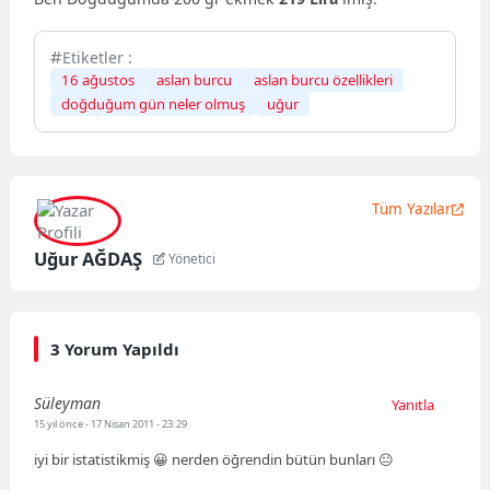
Etiketler :
16 ağustos
aslan burcu
aslan burcu özellikleri
doğduğum gün neler olmuş
uğur
Tüm Yazılar
Uğur AĞDAŞ
Yönetici
3 Yorum Yapıldı
Süleyman
Yanıtla
15 yıl önce
- 17 Nisan 2011 - 23:29
iyi bir istatistikmiş 😀 nerden öğrendin bütün bunları 😐