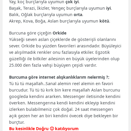
Yay, koç burçlarıyla uyumun
çok iyi
.
Başak, Terazi, İkizler, Yengeç burçlarıyla uyumun
iyi
.
Balık, Oğlak burçlarıyla uyumun
orta
.
Akrep, Kova, Boğa, Aslan burçlarıyla uyumun
kötü
.
Burcuna göre çiçeğin
Orkide
Yükseği seven aslan çiçeklerde de gösterişli olanlarını
sever. Orkide bu yüzden favorileri arasındadır. Büyüleyici
ve alışılmadık renkler onu fazlasıyla etkiler. Egzotik
güzelliği ile bitkiler ailesinin en büyük üyelerinden olup
25.000 den fazla vahşi büyüyen çeşidi vardır.
Burcuma göre internet alışkanlıklarım nelermiş ?;
Tü tü tü maşallah..Sanal alemin reel alemin en favori
burcudur. Tü tü tü kırk bin kere maşallah Aslan burcunu
googleda kendini ararken. Messenger iletisinde kendini
överken. Messengerına kendi kendini ekleyip kendini
izlerken bulabilmeniz çok doğal. 24 saat messengerı
açık gezen her an biri kendini övecek diye bekleyen bir
burçtur.
Bu kesinlikle Doğru 🙂 katılıyorum