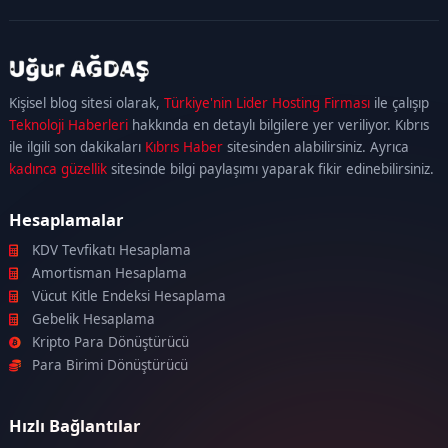
kadıköy
escort
maltepe
escort
ataşehir
Kişisel blog sitesi olarak,
Türkiye'nin Lider Hosting Firması
ile çalışıp
escort
ümraniye
Teknoloji Haberleri
hakkında en detaylı bilgilere yer veriliyor. Kıbrıs
escort
ile ilgili son dakikaları
Kıbrıs Haber
sitesinden alabilirsiniz. Ayrıca
kadınca güzellik
sitesinde bilgi paylaşımı yaparak fikir edinebilirsiniz.
Hesaplamalar
KDV Tevfikatı Hesaplama
Amortisman Hesaplama
Vücut Kitle Endeksi Hesaplama
Gebelik Hesaplama
Kripto Para Dönüştürücü
Para Birimi Dönüştürücü
Hızlı Bağlantılar