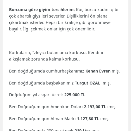
Burcuma göre giyim tercihlerim;
Koç burcu kadını gibi
çok abartılı giysileri severler. Dişiliklerini ön plana
çıkartmak isterler. Hepsi bir kraliçe gibi görünmeye
bayılır. İlgi çekmek onlar için çok önemlidir.
Korkuların; İzleyici bulamama korkusu. Kendini
alkışlamak zorunda kalma korkusu.
Ben doğduğumda cumhurbaşkanımız
Kenan Evren
miş.
Ben doğduğumda başbakanımız
Turgut ÖZAL
imiş.
Doğduğum yıl asgari ücret:
225.000 TL
Ben Doğduğum gün Amerikan Doları
2.193,00 TL
imiş
Ben Doğduğum gün Alman Markı
1.127,80 TL
imiş.
Ben Doğduğumda 200 gr ekmek
219 Lira
imiş.