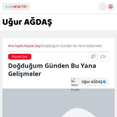
Skip
USD
47.62 TRY
to
content
Ana Sayfa
Kişisel Şey
Doğduğum Günden Bu Yana Gelişmeler
Kişisel Şey
3
Doğduğum Günden Bu Yana
Gelişmeler
Uğur AĞDAŞ