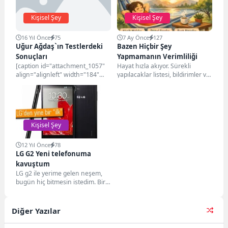
Kişisel Şey
Kişisel Şey
16 Yıl Önce
75
7 Ay Önce
127
Uğur Ağdaş`ın Testlerdeki
Bazen Hiçbir Şey
Sonuçları
Yapmamanın Verimliliği
[caption id="attachment_1057"
Hayat hızla akıyor. Sürekli
align="alignleft" width="184"
yapılacaklar listesi, bildirimler ve
caption="Ugur"][/caption]
bir sonraki hedef derken
Karşılık Bekleyenler denmisiniz
çoğumuz ara vermeyi...
Testindeki Sonucum Beklemez
İyilik yapıp denize
atanlardansınız....
Kişisel Şey
12 Yıl Önce
78
LG G2 Yeni telefonuma
kavuştum
LG g2 ile yerime gelen neşem,
bugün hiç bitmesin istedim. Bir
süredir okula gitmeden telefon...
Diğer Yazılar