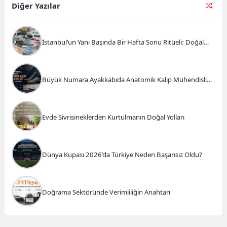
bir...
Diğer Yazılar
İstanbul’un Yanı Başında Bir Hafta Sonu Ritüeli: Doğal
Kahvaltı ve Atlı Safari Deneyimi
Büyük Numara Ayakkabıda Anatomik Kalıp Mühendisliği
ve Doğru Tercihler
Evde Sivrisineklerden Kurtulmanın Doğal Yolları
Dünya Kupası 2026’da Türkiye Neden Başarısız Oldu?
Doğrama Sektöründe Verimliliğin Anahtarı