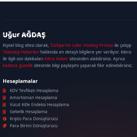
kadıköy
escort
maltepe
escort
ataşehir
Kişisel blog sitesi olarak,
Türkiye'nin Lider Hosting Firması
ile çalışıp
escort
ümraniye
Teknoloji Haberleri
hakkında en detaylı bilgilere yer veriliyor. Kıbrıs
escort
ile ilgili son dakikaları
Kıbrıs Haber
sitesinden alabilirsiniz. Ayrıca
kadınca güzellik
sitesinde bilgi paylaşımı yaparak fikir edinebilirsiniz.
Hesaplamalar
KDV Tevfikatı Hesaplama
Amortisman Hesaplama
Vücut Kitle Endeksi Hesaplama
Gebelik Hesaplama
Kripto Para Dönüştürücü
Para Birimi Dönüştürücü