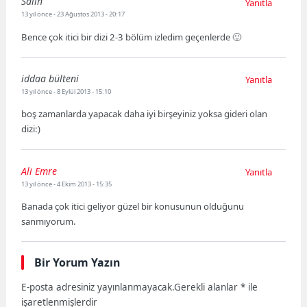
Salih
Yanıtla
13 yıl önce
- 23 Ağustos 2013 - 20:17
Bence çok itici bir dizi 2-3 bölüm izledim geçenlerde 🙂
iddaa bülteni
Yanıtla
13 yıl önce
- 8 Eylül 2013 - 15:10
boş zamanlarda yapacak daha iyi birşeyiniz yoksa gideri olan
dizi:)
Ali Emre
Yanıtla
13 yıl önce
- 4 Ekim 2013 - 15:35
Banada çok itici geliyor güzel bir konusunun olduğunu
sanmıyorum.
Bir Yorum Yazın
E-posta adresiniz yayınlanmayacak.
Gerekli alanlar
*
ile
işaretlenmişlerdir