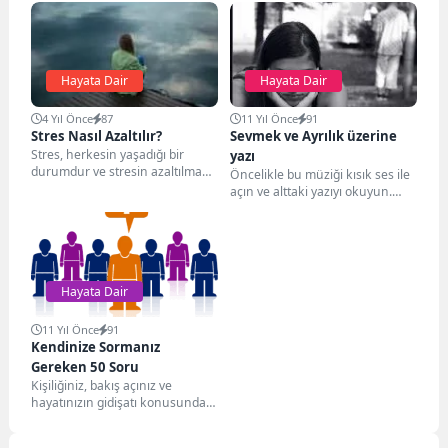
Hayata Dair
Hayata Dair
4 Yıl Önce
87
11 Yıl Önce
91
Stres Nasıl Azaltılır?
Sevmek ve Ayrılık üzerine
Stres, herkesin yaşadığı bir
yazı
durumdur ve stresin azaltılması,
Öncelikle bu müziği kısık ses ile
hayat kalitesini yükseltmek için
açın ve alttaki yazıyı okuyun.
önemlidir. Aşağıda, Stres...
Bugün; Gittiğin o yerde...
Hayata Dair
11 Yıl Önce
91
Kendinize Sormanız
Gereken 50 Soru
Kişiliğiniz, bakış açınız ve
hayatınızın gidişatı konusunda
beyin fırtınası yapmanızı
sağlayacak 50 soru… Gerçekten