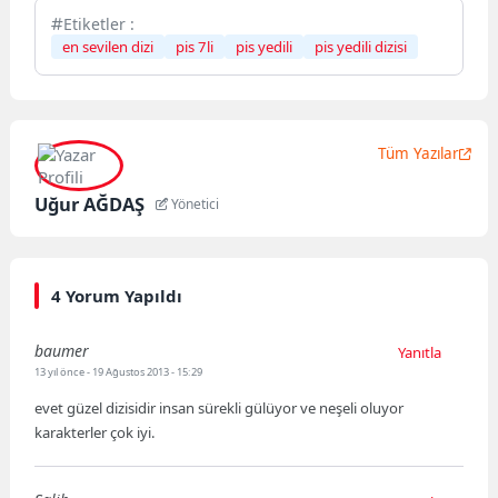
Etiketler :
en sevilen dizi
pis 7li
pis yedili
pis yedili dizisi
Tüm Yazılar
Uğur AĞDAŞ
Yönetici
4 Yorum Yapıldı
baumer
Yanıtla
13 yıl önce
- 19 Ağustos 2013 - 15:29
evet güzel dizisidir insan sürekli gülüyor ve neşeli oluyor
karakterler çok iyi.