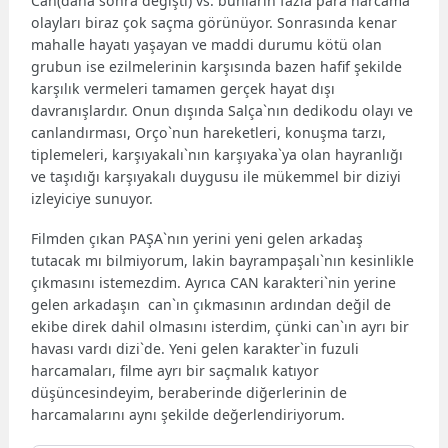
Can(daha sonra değişti) vs. bunların fazla para harcama
olayları biraz çok saçma görünüyor. Sonrasında kenar
mahalle hayatı yaşayan ve maddi durumu kötü olan
grubun ise ezilmelerinin karşısında bazen hafif şekilde
karşılık vermeleri tamamen gerçek hayat dışı
davranışlardır. Onun dışında Salça`nın dedikodu olayı ve
canlandırması, Orço`nun hareketleri, konuşma tarzı,
tiplemeleri, karşıyakalı`nın karşıyaka`ya olan hayranlığı
ve taşıdığı karşıyakalı duygusu ile mükemmel bir diziyi
izleyiciye sunuyor.
Filmden çıkan PAŞA`nın yerini yeni gelen arkadaş
tutacak mı bilmiyorum, lakin bayrampaşalı`nın kesinlikle
çıkmasını istemezdim. Ayrıca CAN karakteri`nin yerine
gelen arkadaşın can`ın çıkmasının ardından değil de
ekibe direk dahil olmasını isterdim, çünki can`ın ayrı bir
havası vardı dizi`de. Yeni gelen karakter`in fuzuli
harcamaları, filme ayrı bir saçmalık katıyor
düşüncesindeyim, beraberinde diğerlerinin de
harcamalarını aynı şekilde değerlendiriyorum.