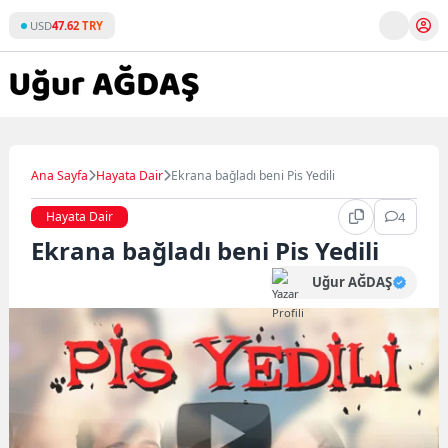
Skip
USD
47.62 TRY
to
content
Ana Sayfa
Hayata Dair
Ekrana bağladı beni Pis Yedili
Hayata Dair
4
Ekrana bağladı beni Pis Yedili
Uğur AĞDAŞ