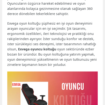
Oyuncuların özgürce hareket edebilmesi ve oyun
alanlarında kolayca gezinmesine olanak sağlayan 360
derece dönebilen tekerleklere sahiptir.
Exvega oyun koltuğu şüphesiz en iyi oyun deneyimini
arayan oyuncular için en iyi seçimdir. Şık tasarımı,
ergonomik özellikleri, ileri teknolojisi ve pratikliği onu
rakiplerinden ayırıyor. İster sunduğu konfor ve destek,
ister sürükleyici ses deneyimi, ister tasarımının rahatlığı
olsun,
Exvega oyuncu koltuğu
oyun sektöründe ezber
bozan bir üründür. Bu oyun koltuğuna yatırım yapmak,
oyun deneyiminizi yükseltmenin ve oyun tutkunuzu yeni
zirvelere taşımanın kesin bir yoludur.