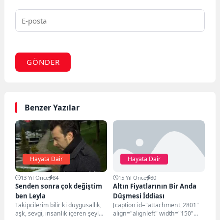
GÖNDER
Benzer Yazılar
Hayata Dair
Hayata Dair
13 Yıl Önce
84
15 Yıl Önce
80
Senden sonra çok değiştim
Altın Fiyatlarının Bir Anda
ben Leyla
Düşmesi İddiası
Takipcilerim bilir ki duygusallık,
[caption id="attachment_2801"
aşk, sevgi, insanlık içeren şeyler
align="alignleft" width="150"