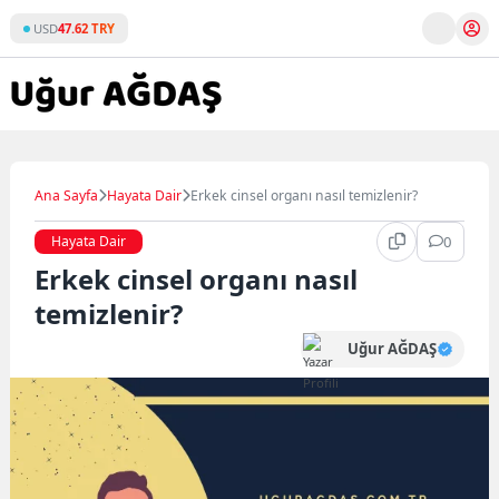
Skip
USD
47.62 TRY
to
content
Ana Sayfa
Hayata Dair
Erkek cinsel organı nasıl temizlenir?
Hayata Dair
0
Erkek cinsel organı nasıl
temizlenir?
Uğur AĞDAŞ