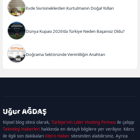
Evde Sivrisineklerden Kurtulmanın Doğal Yolları
Dünya Kupası 2026’da Türkiye Neden Başarısız Oldu?
Doğrama Sektöründe Verimliliğin Anahtarı
kadıköy
escort
maltepe
escort
ataşehir
Kişisel blog sitesi olarak,
Türkiye'nin Lider Hosting Firması
ile çalışıp
escort
ümraniye
Teknoloji Haberleri
hakkında en detaylı bilgilere yer veriliyor. Kıbrıs
escort
ile ilgili son dakikaları
Kıbrıs Haber
sitesinden alabilirsiniz. Ayrıca