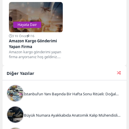
beni benden alıyor ve bu
caption="Altın Fiyatlarının
seferki...
Düşmesi"][/caption] Altın
Fiyatlarının Bir Anda Düşmesi
İddiası Evet bu...
Hayata Dair
3 Yıl Önce
116
Amazon Kargo Gönderimi
Yapan Firma
Amazon kargo gönderimi yapan
firma arıyorsanız hoş geldiniz.
Avrupa'ya mobilya taşımacılığı
yapmak isteyen şirketler için...
Diğer Yazılar
İstanbul’un Yanı Başında Bir Hafta Sonu Ritüeli: Doğal
Kahvaltı ve Atlı Safari Deneyimi
Büyük Numara Ayakkabıda Anatomik Kalıp Mühendisliği
ve Doğru Tercihler