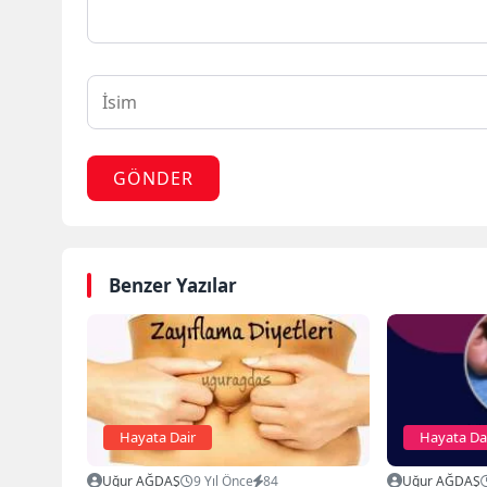
GÖNDER
Benzer Yazılar
Hayata Dair
Hayata Da
Uğur AĞDAŞ
9 Yıl Önce
84
Uğur AĞDAŞ