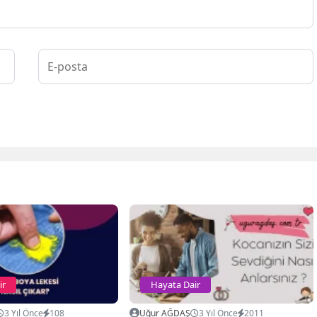
ir
Hayata Dair
3 Yıl Önce
108
Uğur AĞDAŞ
3 Yıl Önce
2011