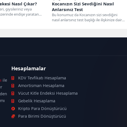
ekesi Nasıl Çıkar?
Kocanızın Sizi Sevdiğini Nasıl
ri, giysileriniz veya
Anlarsınız Test
üzerinde endişe yaratan
Bu konumuz da Kocanızın sizi sevdiğini
abilir. Bu tür lekelerle...
nasıl anlarsınız test başlığı ile ilişkinize dair
bazı konulara...
Hesaplamalar
KDV Tevfikatı Hesaplama
ı
ile
Amortisman Hesaplama
er
Vücut Kitle Endeksi Hesaplama
nden
ımı
Gebelik Hesaplama
Kripto Para Dönüştürücü
Para Birimi Dönüştürücü