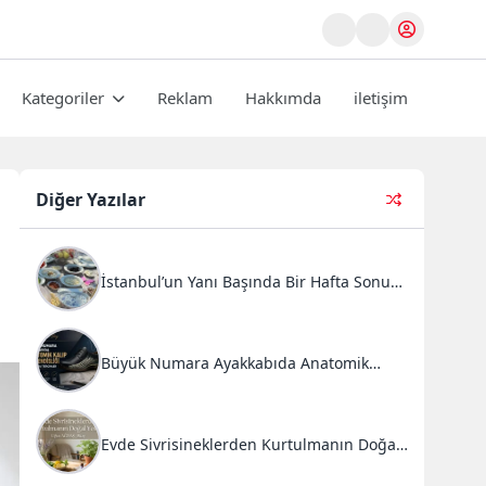
Kategoriler
Reklam
Hakkımda
iletişim
Diğer Yazılar
İstanbul’un Yanı Başında Bir Hafta Sonu
Ritüeli: Doğal Kahvaltı ve Atlı Safari
Deneyimi
Büyük Numara Ayakkabıda Anatomik
Kalıp Mühendisliği ve Doğru Tercihler
Evde Sivrisineklerden Kurtulmanın Doğal
Yolları