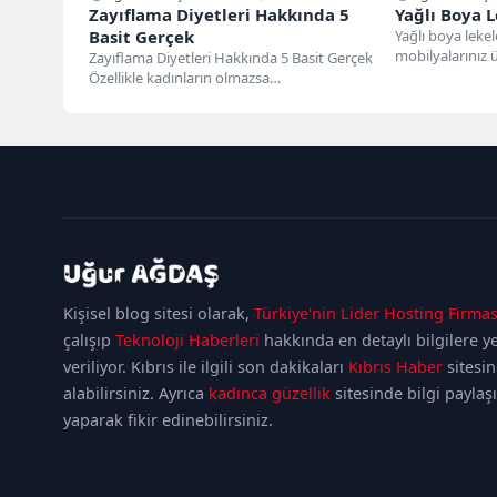
Zayıflama Diyetleri Hakkında 5
Yağlı Boya L
Basit Gerçek
Yağlı boya lekele
mobilyalarınız 
Zayıflama Diyetleri Hakkında 5 Basit Gerçek
inatçı sorunlar ol
Özellikle kadınların olmazsa
olmazlarındandır zayıflama diyetleri. Her
kadın hayatının...
kadıköy
escort
maltepe
Kişisel blog sitesi olarak,
Türkiye'nin Lider Hosting Firmas
escort
ataşehir
escort
ümraniye
çalışıp
Teknoloji Haberleri
hakkında en detaylı bilgilere y
escort
veriliyor. Kıbrıs ile ilgili son dakikaları
Kıbrıs Haber
sitesi
alabilirsiniz. Ayrıca
kadınca güzellik
sitesinde bilgi paylaş
yaparak fikir edinebilirsiniz.