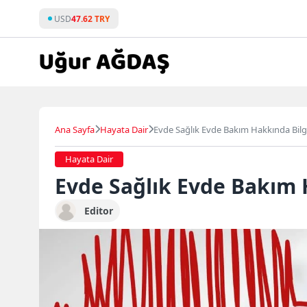
Skip
USD
47.62 TRY
to
content
Ana Sayfa
Hayata Dair
Evde Sağlık Evde Bakım Hakkında Bilg
Hayata Dair
Evde Sağlık Evde Bakım 
Editor