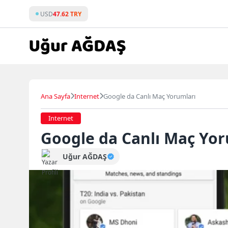
Skip
USD
47.62 TRY
to
content
Ana Sayfa
Internet
Google da Canlı Maç Yorumları
Internet
Google da Canlı Maç Yor
Uğur AĞDAŞ