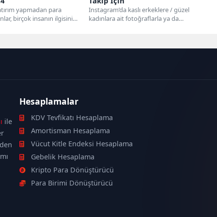
24
Takip İçin
tırım yapmadan para
Instagram’da kaslı erkeklere / güzel
ar, birçok insanın ilgisini
kadınlara ait fotoğraflarla ya da
oyunlardan online
Facebook'ta ağzıyla gül tutan bir...
ar...
Hesaplamalar
KDV Tevfikatı Hesaplama
ı
ile
Amortisman Hesaplama
er
Vücut Kitle Endeksi Hesaplama
nden
ımı
Gebelik Hesaplama
Kripto Para Dönüştürücü
Para Birimi Dönüştürücü