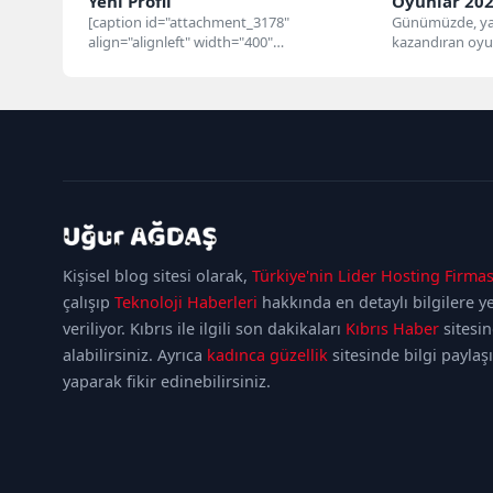
Yeni Profil
Oyunlar 20
[caption id="attachment_3178"
Günümüzde, ya
align="alignleft" width="400"
kazandıran oyunl
caption="Facebook Zaman Tüneli"]
çekiyor. Mobil 
[/caption] Bu yazıyı yazana kadar neler
platformlara kad
çektim öncelikle onu...
kadıköy
escort
maltepe
Kişisel blog sitesi olarak,
Türkiye'nin Lider Hosting Firmas
escort
ataşehir
escort
ümraniye
çalışıp
Teknoloji Haberleri
hakkında en detaylı bilgilere y
escort
veriliyor. Kıbrıs ile ilgili son dakikaları
Kıbrıs Haber
sitesi
alabilirsiniz. Ayrıca
kadınca güzellik
sitesinde bilgi paylaş
yaparak fikir edinebilirsiniz.