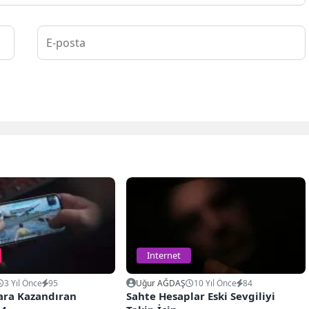
Internet
3 Yıl Önce
95
Uğur AĞDAŞ
10 Yıl Önce
84
Para Kazandıran
Sahte Hesaplar Eski Sevgiliyi