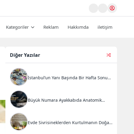
Kategoriler
Reklam
Hakkımda
iletişim
Diğer Yazılar
İstanbul’un Yanı Başında Bir Hafta Sonu
Ritüeli: Doğal Kahvaltı ve Atlı Safari
Deneyimi
Büyük Numara Ayakkabıda Anatomik
Kalıp Mühendisliği ve Doğru Tercihler
Evde Sivrisineklerden Kurtulmanın Doğal
Yolları