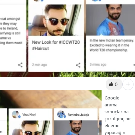
0
Google
arama
sonuçlarına
çok ilginç bir
ekleme
yapacağını