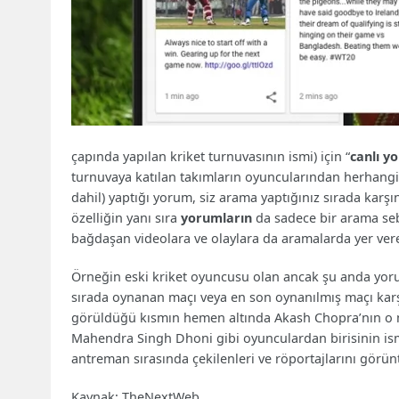
çapında yapılan kriket turnuvasının ismi) için “
canlı y
turnuvaya katılan takımların oyuncularından herhangi b
dahil) yaptığı yorum, siz arama yaptığınız sırada karşı
özelliğin yanı sıra
yorumların
da sadece bir arama seb
bağdaşan videolara ve olaylara da aramalarda yer ver
Örneğin eski kriket oyuncusu olan ancak şu anda yoru
sırada oynanan maçı veya en son oynanılmış maçı karşı
görüldüğü kısmın hemen altında Akash Chopra’nın o m
Mahendra Singh Dhoni gibi oyunculardan birisinin ism
antreman sırasında çekilenleri ve röportajlarını görün
Kaynak: TheNextWeb