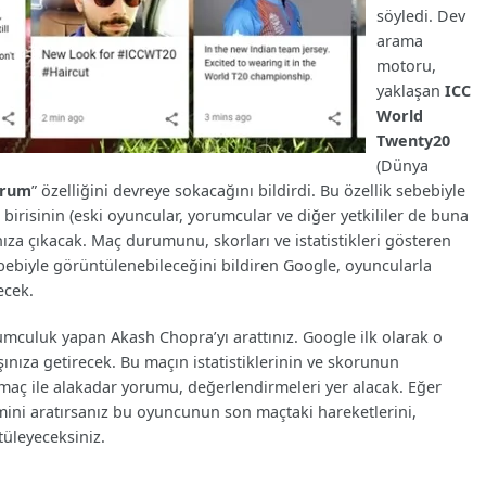
söyledi. Dev
arama
motoru,
yaklaşan
ICC
World
Twenty20
(Dünya
orum
” özelliğini devreye sokacağını bildirdi. Bu özellik sebebiyle
irisinin (eski oyuncular, yorumcular ve diğer yetkililer de buna
nıza çıkacak. Maç durumunu, skorları ve istatistikleri gösteren
ebiyle görüntülenebileceğini bildiren Google, oyuncularla
ecek.
mculuk yapan Akash Chopra’yı arattınız. Google ilk olarak o
nıza getirecek. Bu maçın istatistiklerinin ve skorunun
aç ile alakadar yorumu, değerlendirmeleri yer alacak. Eğer
ini aratırsanız bu oyuncunun son maçtaki hareketlerini,
tüleyeceksiniz.