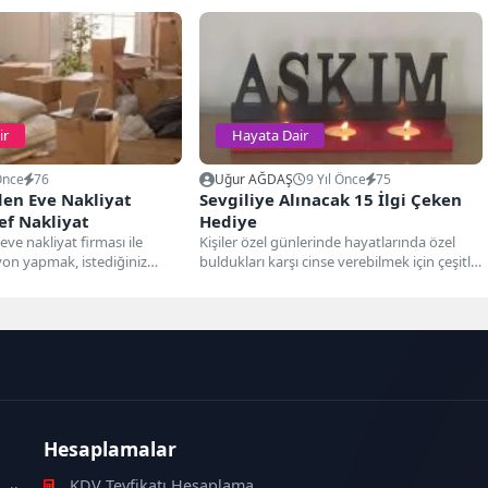
ir
Hayata Dair
Önce
76
Uğur AĞDAŞ
9 Yıl Önce
75
den Eve Nakliyat
Sevgiliye Alınacak 15 İlgi Çeken
ef Nakliyat
Hediye
ve nakliyat firması ile
Kişiler özel günlerinde hayatlarında özel
on yapmak, istediğiniz
buldukları karşı cinse verebilmek için çeşitli
etleri garanti altına...
arayışlara girmektedirler. Kişilerin
özelliklerine...
Hesaplamalar
KDV Tevfikatı Hesaplama