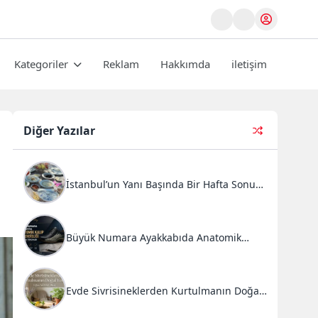
Kategoriler
Reklam
Hakkımda
iletişim
Diğer Yazılar
İstanbul’un Yanı Başında Bir Hafta Sonu
Ritüeli: Doğal Kahvaltı ve Atlı Safari
Deneyimi
Büyük Numara Ayakkabıda Anatomik
Kalıp Mühendisliği ve Doğru Tercihler
Evde Sivrisineklerden Kurtulmanın Doğal
Yolları