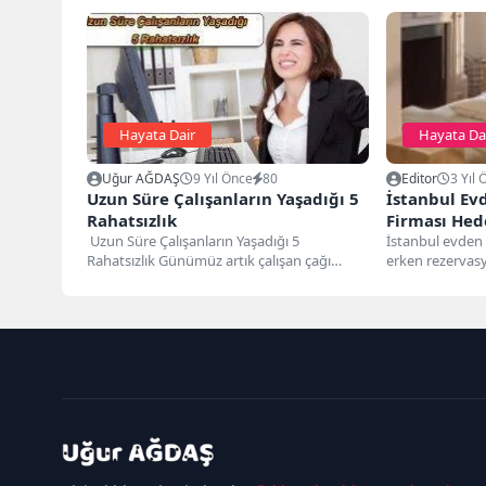
Hayata Dair
Hayata Da
Uğur AĞDAŞ
9 Yıl Önce
80
Editor
3 Yıl 
Uzun Süre Çalışanların Yaşadığı 5
İstanbul Ev
Rahatsızlık
Firması Hed
Uzun Süre Çalışanların Yaşadığı 5
İstanbul evden e
Rahatsızlık Günümüz artık çalışan çağı
erken rezervasy
olduğu için bu durum sonucunda...
tarihleri ve hizm
kadıköy
escort
maltepe