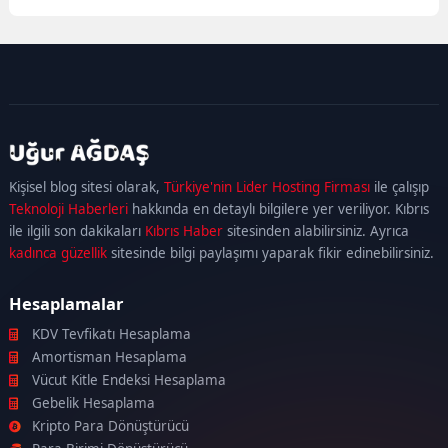
kadıköy
escort
maltepe
escort
ataşehir
Kişisel blog sitesi olarak,
Türkiye'nin Lider Hosting Firması
ile çalışıp
escort
ümraniye
Teknoloji Haberleri
hakkında en detaylı bilgilere yer veriliyor. Kıbrıs
escort
ile ilgili son dakikaları
Kıbrıs Haber
sitesinden alabilirsiniz. Ayrıca
kadınca güzellik
sitesinde bilgi paylaşımı yaparak fikir edinebilirsiniz.
Hesaplamalar
KDV Tevfikatı Hesaplama
Amortisman Hesaplama
Vücut Kitle Endeksi Hesaplama
Gebelik Hesaplama
Kripto Para Dönüştürücü