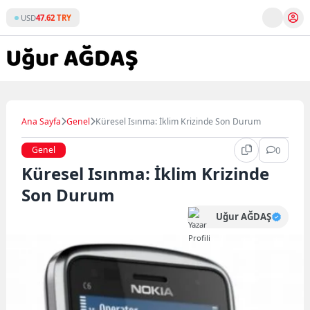
Skip
USD
47.62 TRY
to
content
Ana Sayfa
Genel
Küresel Isınma: İklim Krizinde Son Durum
Genel
0
Küresel Isınma: İklim Krizinde
Son Durum
Uğur AĞDAŞ