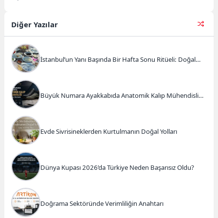
hantallaşmaktadır ve bu
hantallaşma sonucunda
bilgisayarınız çok ağır bir
Diğer Yazılar
şekilde...
İstanbul’un Yanı Başında Bir Hafta Sonu Ritüeli: Doğal
Kahvaltı ve Atlı Safari Deneyimi
Büyük Numara Ayakkabıda Anatomik Kalıp Mühendisliği
ve Doğru Tercihler
Evde Sivrisineklerden Kurtulmanın Doğal Yolları
Dünya Kupası 2026’da Türkiye Neden Başarısız Oldu?
Doğrama Sektöründe Verimliliğin Anahtarı