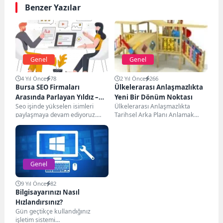
Benzer Yazılar
Genel
Genel
4 Yıl Önce
78
2 Yıl Önce
266
Bursa SEO Firmaları
Ülkelerarası Anlaşmazlıkta
Arasında Parlayan Yıldız –
Yeni Bir Dönüm Noktası
Seo işinde yükselen isimleri
Ülkelerarası Anlaşmazlıkta
Aydın Kaydı
paylaşmaya devam ediyoruz.
Tarihsel Arka Planı Anlamak
Sırada Bursa’dan başarılı bir isim
Ülkelerarası anlaşmazlıkta
var. Aydın Kaydı...
tarihsel arka planı anlamak,
mevcut çatışmaların köklerini...
Genel
9 Yıl Önce
82
Bilgisayarınızı Nasıl
Hızlandırsınız?
Gün geçtikçe kullandığınız
işletim sistemi