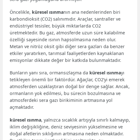
Öncelikle,
küresel ısınma
nın ana nedenlerinden biri
karbondioksit (CO2) salınımıdır. Araçlar, santraller ve
endüstriyel tesisler, büyük miktarlarda CO2
üretmektedir. Bu gaz, atmosferde uzun süre kalabilme
özelliği sayesinde ısının hapsolmasına neden olur.
Metan ve nitröz oksit gibi diğer sera gazları da benzer
etkiler yaratırken, tarımsal faaliyetlerden kaynaklanan
emisyonlar dikkate değer bir katkıda bulunmaktadır.
Bunların yanı sıra, ormansızlaşma da
küresel ısınma
yı
tetikleyen önemli bir faktördür. Ağaçlar, CO2’yi emerek
atmosferden uzaklaştıran doğal bir denge sağlar. Ancak,
ormanların yok edilmesi, bu sürecin bozulmasına ve
atmosferdeki sera gazı birikiminin artmasına yol
açmaktadır.
küresel ısınma
, yalnızca sıcaklık artışıyla sınırlı kalmayıp,
iklim değişikliğine, deniz seviyesinin yükselmesine ve
doğal afetlerin sıklığının artmasına neden olmaktadır.