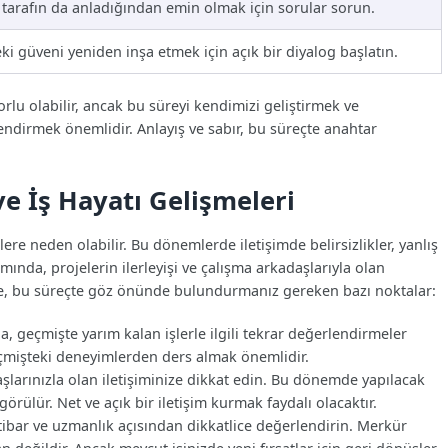
i tarafın da anladığından emin olmak için sorular sorun.
eki güveni yeniden inşa etmek için açık bir diyalog başlatın.
lu olabilir, ancak bu süreyi kendimizi geliştirmek ve
rlendirmek önemlidir. Anlayış ve sabır, bu süreçte anahtar
e İş Hayatı Gelişmeleri
ere neden olabilir. Bu dönemlerde iletişimde belirsizlikler, yanlış
mında, projelerin ilerleyişi ve çalışma arkadaşlarıyla olan
şte, bu süreçte göz önünde bulundurmanız gereken bazı noktalar:
 geçmişte yarım kalan işlerle ilgili tekrar değerlendirmeler
eçmişteki deneyimlerden ders almak önemlidir.
larınızla olan iletişiminize dikkat edin. Bu dönemde yapılacak
görülür. Net ve açık bir iletişim kurmak faydalı olacaktır.
, itibar ve uzmanlık açısından dikkatlice değerlendirin. Merkür