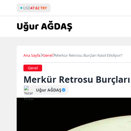
Skip
USD
47.62 TRY
to
content
Ana Sayfa
Genel
Merkür Retrosu Burçları Nasıl Etkiliyor?
Genel
Merkür Retrosu Burçları 
Uğur AĞDAŞ