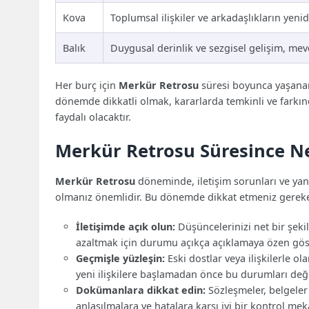
Kova
Toplumsal ilişkiler ve arkadaşlıkların yeni
Balık
Duygusal derinlik ve sezgisel gelişim, mevc
Her burç için
Merkür Retrosu
süresi boyunca yaşanan
dönemde dikkatli olmak, kararlarda temkinli ve farkı
faydalı olacaktır.
Merkür Retrosu Süresince Ne
Merkür Retrosu
döneminde, iletişim sorunları ve yanlı
olmanız önemlidir. Bu dönemde dikkat etmeniz gereken
İletişimde açık olun:
Düşüncelerinizi net bir şekild
azaltmak için durumu açıkça açıklamaya özen gös
Geçmişle yüzleşin:
Eski dostlar veya ilişkilerle ol
yeni ilişkilere başlamadan önce bu durumları değ
Dokümanlara dikkat edin:
Sözleşmeler, belgeler 
anlaşılmalara ve hatalara karşı iyi bir kontrol me