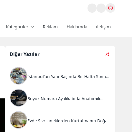
Kategoriler
Reklam
Hakkımda
iletişim
Diğer Yazılar
İstanbul’un Yanı Başında Bir Hafta Sonu
Ritüeli: Doğal Kahvaltı ve Atlı Safari
Deneyimi
Büyük Numara Ayakkabıda Anatomik
Kalıp Mühendisliği ve Doğru Tercihler
Evde Sivrisineklerden Kurtulmanın Doğal
Yolları