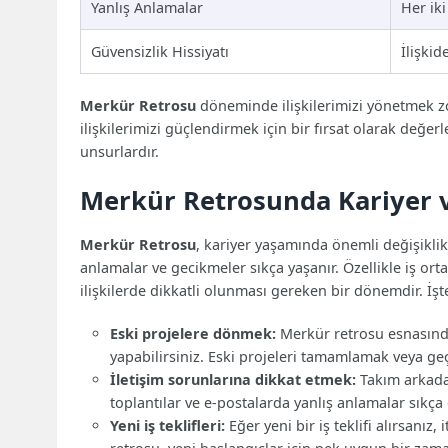
Yanlış Anlamalar
Her ik
Güvensizlik Hissiyatı
İlişkid
Merkür Retrosu
döneminde ilişkilerimizi yönetmek zor
ilişkilerimizi güçlendirmek için bir fırsat olarak değe
unsurlardır.
Merkür Retrosunda Kariyer v
Merkür Retrosu
, kariyer yaşamında önemli değişiklikl
anlamalar ve gecikmeler sıkça yaşanır. Özellikle iş orta
ilişkilerde dikkatli olunması gereken bir dönemdir. İ
Eski projelere dönmek:
Merkür retrosu esnasında,
yapabilirsiniz. Eski projeleri tamamlamak veya g
İletişim sorunlarına dikkat etmek:
Takım arkadaş
toplantılar ve e-postalarda yanlış anlamalar sıkça 
Yeni iş teklifleri:
Eğer yeni bir iş teklifi alırsanız