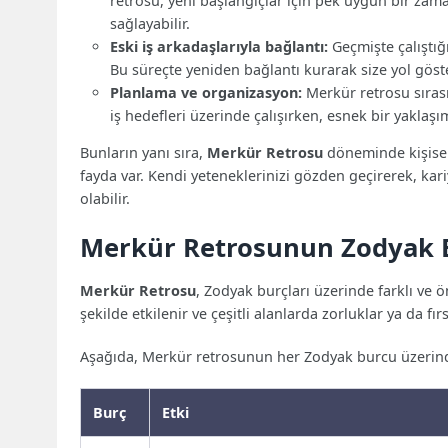
retrosu, yeni başlangıçlar için pek uygun bir zama
sağlayabilir.
Eski iş arkadaşlarıyla bağlantı:
Geçmişte çalıştığı
Bu süreçte yeniden bağlantı kurarak size yol göster
Planlama ve organizasyon:
Merkür retrosu sırası
iş hedefleri üzerinde çalışırken, esnek bir yaklaş
Bunların yanı sıra,
Merkür Retrosu
döneminde kişisel 
fayda var. Kendi yeteneklerinizi gözden geçirerek, kar
olabilir.
Merkür Retrosunun Zodyak Bu
Merkür Retrosu
, Zodyak burçları üzerinde farklı ve
şekilde etkilenir ve çeşitli alanlarda zorluklar ya da fırs
Aşağıda, Merkür retrosunun her Zodyak burcu üzerindek
Burç
Etki