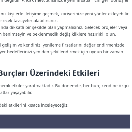
n değildir. Ancak mevcut işinizde yeni fırsatlar için geri dönüşler
nız kişilerle iletişime geçmek, kariyerinize yeni yönler ekleyebilir.
ecek tavsiyeler alabilirsiniz.
nda dikkatli bir şekilde plan yapmalısınız. Gelecek projeler veya
ım benimseyin ve beklenmedik değişikliklere hazırlıklı olun.
gelişim ve kendinizi yenileme fırsatlarını değerlendirmenizde
iyer hedeflerinizi yeniden şekillendirmek için uygun bir zaman
rçları Üzerindeki Etkileri
 önemli etkiler yaratmaktadır. Bu dönemde, her burç kendine özgü
atlar yaşayabilir.
i etkilerini kısaca inceleyeceğiz: